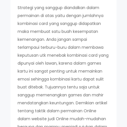
Strategi yang sanggup diandalkan dalam
permainan di atas yaitu dengan jumlahnya
kombinasi card yang sanggup didapatkan
maka membuat satu buah kesempatan
kemenangan. Anda jangan sampai
terlampaui terburu-buru dalam membawa
keputusan utk menebak kombinasi card yang
dipunyai oleh lawan, karena dalam games
kartu ini sangat penting untuk memainkan
emosi sehingga kombinasi kartu dapat sulit
buat ditebak. Tujuannya tentu saja untuk
sanggup memenangkan games dan mahir
mendatangkan keuntungan. Demikian artikel
tentang taktik dalam permainan Online
dalam website judi Online mudah-mudahan
berguna dan mampu menjadi rujukan dalam