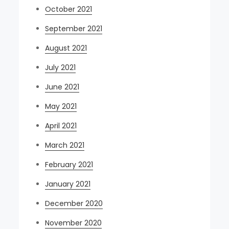
October 2021
September 2021
August 2021
July 2021
June 2021
May 2021
April 2021
March 2021
February 2021
January 2021
December 2020
November 2020