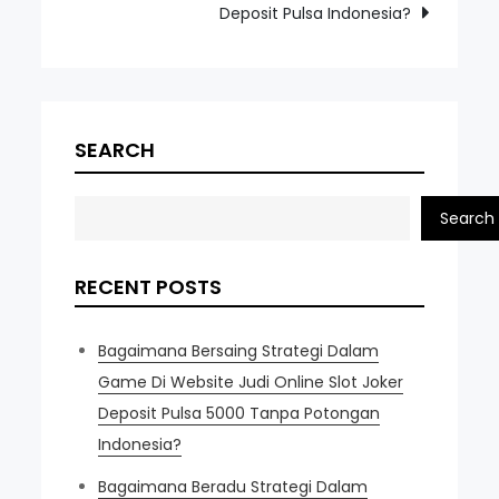
Deposit Pulsa Indonesia?
SEARCH
Search
RECENT POSTS
Bagaimana Bersaing Strategi Dalam
Game Di Website Judi Online Slot Joker
Deposit Pulsa 5000 Tanpa Potongan
Indonesia?
Bagaimana Beradu Strategi Dalam