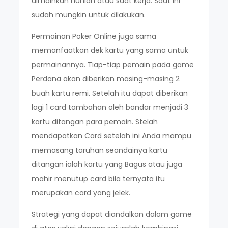
dimainkan hunian atau saat kerja. Saat ini
sudah mungkin untuk dilakukan.
Permainan Poker Online juga sama
memanfaatkan dek kartu yang sama untuk
permainannya. Tiap-tiap pemain pada game
Perdana akan diberikan masing-masing 2
buah kartu remi. Setelah itu dapat diberikan
lagi 1 card tambahan oleh bandar menjadi 3
kartu ditangan para pemain. Stelah
mendapatkan Card setelah ini Anda mampu
memasang taruhan seandainya kartu
ditangan ialah kartu yang Bagus atau juga
mahir menutup card bila ternyata itu
merupakan card yang jelek.
Strategi yang dapat diandalkan dalam game