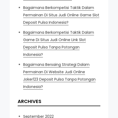
Bagaimana Berkompetisi Taktik Dalam
Permainan Di Situs Judi Online Game Slot
Deposit Pulsa Indonesia?
Bagaimana Berkompetisi Taktik Dalam
Game Di Situs Judi Online Link Slot
Deposit Pulsa Tanpa Potongan
Indonesia?
Bagaimana Bersaing Strategi Dalam
Permainan Di Website Judi Online
Joker123 Deposit Pulsa Tanpa Potongan
Indonesia?
ARCHIVES
September 2022