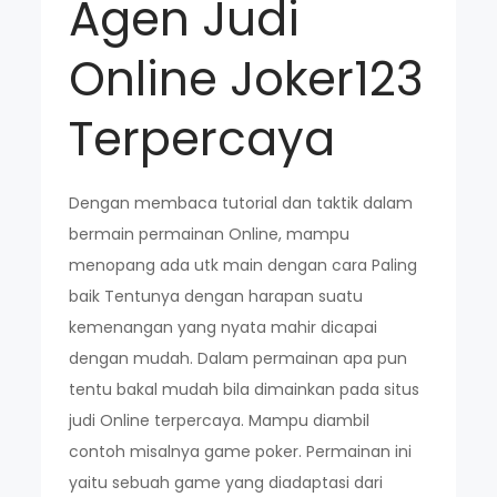
Agen Judi
Online Joker123
Terpercaya
Dengan membaca tutorial dan taktik dalam
bermain permainan Online, mampu
menopang ada utk main dengan cara Paling
baik Tentunya dengan harapan suatu
kemenangan yang nyata mahir dicapai
dengan mudah. Dalam permainan apa pun
tentu bakal mudah bila dimainkan pada situs
judi Online terpercaya. Mampu diambil
contoh misalnya game poker. Permainan ini
yaitu sebuah game yang diadaptasi dari