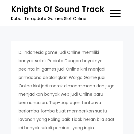
Skip
Knights Of Sound Track
to
Kabar Terupdate Games Slot Online
content
Di Indonesia game judi Online memiliki
banyak sekali Pecinta Dengan bayaknya
pecinta ini games judi Online kini menjadi
primadona dikalangkan Warga Game judi
Online kini jadi marak dimana-mana dan juga
menjadikan banyak web judi Online baru
bermunculan. Tiap-tiap agen tentunya
berlomba-lomba buat memberikan suatu
layanan yang Paling baik Tidak heran bila saat
ini banyak sekali peminat yang ingin