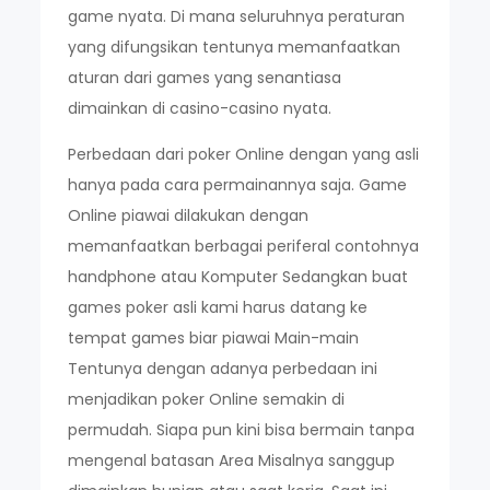
game nyata. Di mana seluruhnya peraturan
yang difungsikan tentunya memanfaatkan
aturan dari games yang senantiasa
dimainkan di casino-casino nyata.
Perbedaan dari poker Online dengan yang asli
hanya pada cara permainannya saja. Game
Online piawai dilakukan dengan
memanfaatkan berbagai periferal contohnya
handphone atau Komputer Sedangkan buat
games poker asli kami harus datang ke
tempat games biar piawai Main-main
Tentunya dengan adanya perbedaan ini
menjadikan poker Online semakin di
permudah. Siapa pun kini bisa bermain tanpa
mengenal batasan Area Misalnya sanggup