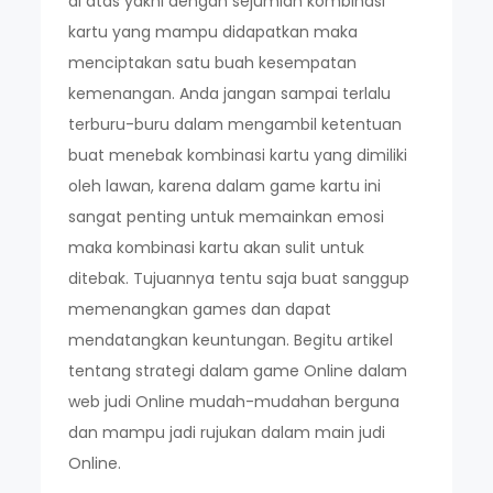
di atas yakni dengan sejumlah kombinasi
kartu yang mampu didapatkan maka
menciptakan satu buah kesempatan
kemenangan. Anda jangan sampai terlalu
terburu-buru dalam mengambil ketentuan
buat menebak kombinasi kartu yang dimiliki
oleh lawan, karena dalam game kartu ini
sangat penting untuk memainkan emosi
maka kombinasi kartu akan sulit untuk
ditebak. Tujuannya tentu saja buat sanggup
memenangkan games dan dapat
mendatangkan keuntungan. Begitu artikel
tentang strategi dalam game Online dalam
web judi Online mudah-mudahan berguna
dan mampu jadi rujukan dalam main judi
Online.