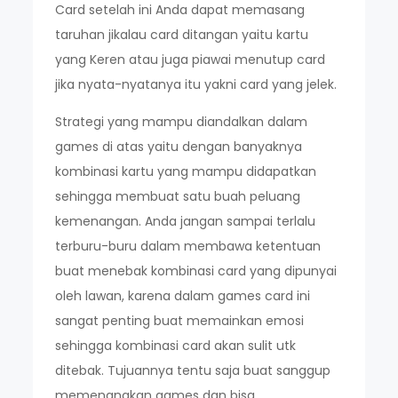
Card setelah ini Anda dapat memasang
taruhan jikalau card ditangan yaitu kartu
yang Keren atau juga piawai menutup card
jika nyata-nyatanya itu yakni card yang jelek.
Strategi yang mampu diandalkan dalam
games di atas yaitu dengan banyaknya
kombinasi kartu yang mampu didapatkan
sehingga membuat satu buah peluang
kemenangan. Anda jangan sampai terlalu
terburu-buru dalam membawa ketentuan
buat menebak kombinasi card yang dipunyai
oleh lawan, karena dalam games card ini
sangat penting buat memainkan emosi
sehingga kombinasi card akan sulit utk
ditebak. Tujuannya tentu saja buat sanggup
memenangkan games dan bisa