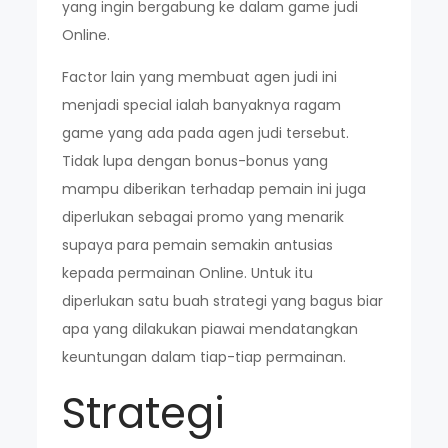
yang ingin bergabung ke dalam game judi
Online.
Factor lain yang membuat agen judi ini
menjadi special ialah banyaknya ragam
game yang ada pada agen judi tersebut.
Tidak lupa dengan bonus-bonus yang
mampu diberikan terhadap pemain ini juga
diperlukan sebagai promo yang menarik
supaya para pemain semakin antusias
kepada permainan Online. Untuk itu
diperlukan satu buah strategi yang bagus biar
apa yang dilakukan piawai mendatangkan
keuntungan dalam tiap-tiap permainan.
Strategi