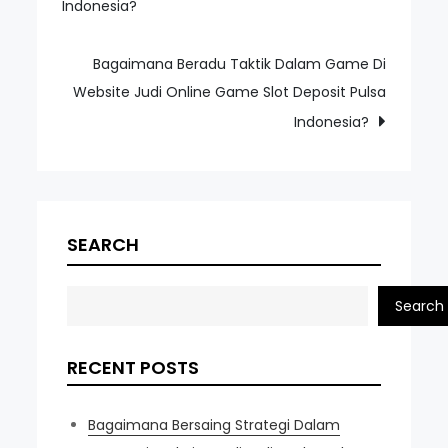
Indonesia?
Bagaimana Beradu Taktik Dalam Game Di
Website Judi Online Game Slot Deposit Pulsa
Indonesia?
SEARCH
Search
RECENT POSTS
Bagaimana Bersaing Strategi Dalam