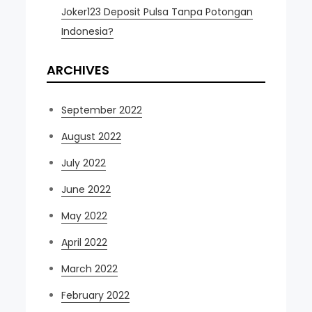
Joker123 Deposit Pulsa Tanpa Potongan
Indonesia?
ARCHIVES
September 2022
August 2022
July 2022
June 2022
May 2022
April 2022
March 2022
February 2022