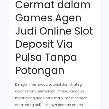
Cermat dalam
Games Agen
Judi Online Slot
Deposit Via
Pulsa Tanpa
Potongan
Dengan membaca tutorial dan strategi
dalam main permainan Online, sanggup
menunjang ada untuk main-main dengan
cara Paling baik Pastinya dengan angan-