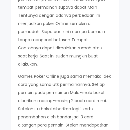
tempat permainan supaya dapat Main
Tentunya dengan adanya perbedaan ini
menjadikan poker Online semakin di
permudah. Siapa pun kini mampu bermain
tanpa mengenal batasan Tempat
Contohnya dapat dimainkan rumah atau
saat kerja. Saat ini sudah mungkin buat
dilakukan.
Games Poker Online juga sama memakai dek
card yang sama utk permainannya. Setiap
pemain pada permainan Mula-mula bakal
diberikan masing-masing 2 buah card remi.
Setelah itu bakal diberikan lagi 1 kartu
penambahan oleh bandar jadi 3 card
ditangan para pemain. Stelah mendapatkan