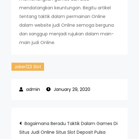
mendatangkan keuntungan. Begitu artikel
tentang taktik dalam permainan Online
dalam website judi Online semoga berguna
dan sanggup menjadi rujukan dalam main-
main judi Online.
Joker123 Slot
January 29, 2020
Post
Bagaimana Beradu Taktik Dalam Games Di
Situs Judi Online Situs Slot Deposit Pulsa
navigation