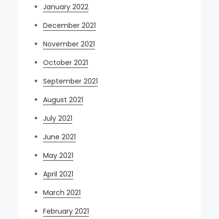
January 2022
December 2021
November 2021
October 2021
September 2021
August 2021
July 2021
June 2021
May 2021
April 2021
March 2021
February 2021