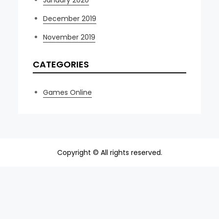
January 2020
December 2019
November 2019
CATEGORIES
Games Online
Copyright © All rights reserved.