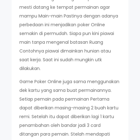
mesti datang ke tempat permainan agar
mampu Main-main Pastinya dengan adanya
perbedaan ini menjadikan poker Online
semakin di permudah. Siapa pun kini piawai
main tanpa mengenal batasan Ruang
Contohnya piawai dimainkan hunian atau
saat kerja. Saat ini sudah mungkin utk
dilakukan.
Game Poker Online juga sama menggunakan
dek kartu yang sama buat permainannya.
Setiap pemain pada permainan Pertama
dapat diberikan masing-masing 2 buah kartu
remi. Setelah itu dapat diberikan lagi 1 kartu
penambahan oleh bandar jadi 3 card
ditangan para pemain. Stelah mendapati