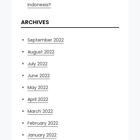
Indonesia?
ARCHIVES
September 2022
August 2022
July 2022
June 2022
May 2022
April 2022
March 2022
February 2022
January 2022