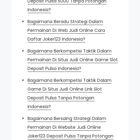
Deposit Pulsa 5000 Tanpa Potongan
Indonesia?
Bagaimana Beradu Strategi Dalam
Permainan Di Web Judi Online Cara
Daftar Joker123 Indonesia?
Bagaimana Berkompetisi Taktik Dalam
Permainan Di Situs Judi Online Game Slot
Deposit Pulsa Indonesia?
Bagaimana Berkompetisi Taktik Dalam
Game Di Situs Judi Online Link Slot
Deposit Pulsa Tanpa Potongan
Indonesia?
Bagaimana Bersaing Strategi Dalam
Permainan Di Website Judi Online
Joker123 Deposit Pulsa Tanpa Potongan