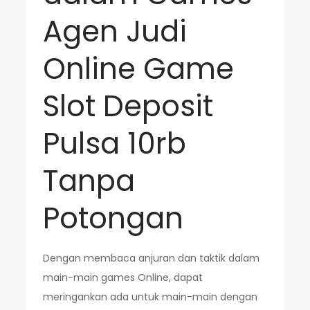
Agen Judi
Online Game
Slot Deposit
Pulsa 10rb
Tanpa
Potongan
Dengan membaca anjuran dan taktik dalam
main-main games Online, dapat
meringankan ada untuk main-main dengan