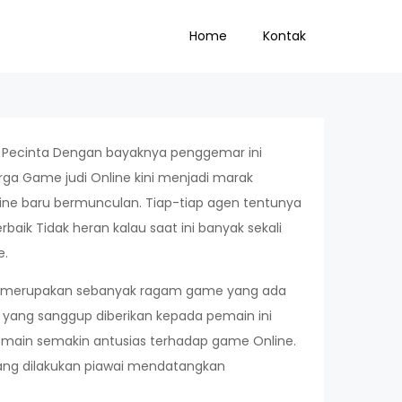
Home
Kontak
li Pecinta Dengan bayaknya penggemar ini
rga Game judi Online kini menjadi marak
ine baru bermunculan. Tiap-tiap agen tentunya
ik Tidak heran kalau saat ini banyak sekali
e.
ewa merupakan sebanyak ragam game yang ada
 yang sanggup diberikan kepada pemain ini
pemain semakin antusias terhadap game Online.
 yang dilakukan piawai mendatangkan