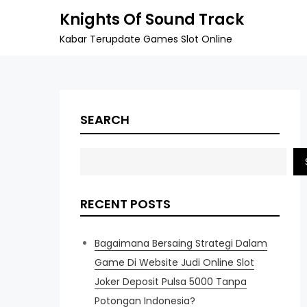
Skip
Knights Of Sound Track
to
Kabar Terupdate Games Slot Online
content
SEARCH
RECENT POSTS
Bagaimana Bersaing Strategi Dalam
Game Di Website Judi Online Slot
Joker Deposit Pulsa 5000 Tanpa
Potongan Indonesia?