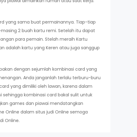
ya piawai dimainkan rumah atau saat kerja.
rd yang sama buat permainannya. Tiap-tiap
asing 2 buah kartu remi. Setelah itu dapat
ditangan para pemain. Stelah meraih Kartu
gan adalah kartu yang Keren atau juga sanggup
upakan dengan sejumlah kombinasi card yang
enangan. Anda janganlah terlalu terburu-buru
d yang dimiliki oleh lawan, karena dalam
 sehingga kombinasi card bakal sulit untuk
ngkan games dan piawai mendatangkan
me Online dalam situs judi Online semoga
i Online.