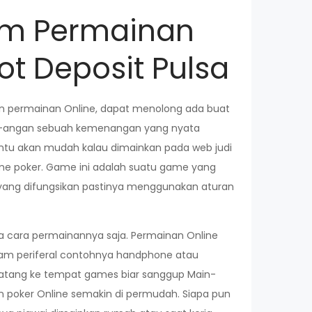
am Permainan
ot Deposit Pulsa
n permainan Online, dapat menolong ada buat
n-angan sebuah kemenangan yang nyata
tu akan mudah kalau dimainkan pada web judi
me poker. Game ini adalah suatu game yang
 yang difungsikan pastinya menggunakan aturan
a cara permainannya saja. Permainan Online
m periferal contohnya handphone atau
datang ke tempat games biar sanggup Main-
 poker Online semakin di permudah. Siapa pun