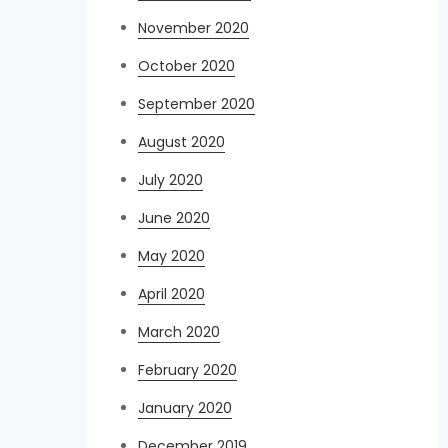
November 2020
October 2020
September 2020
August 2020
July 2020
June 2020
May 2020
April 2020
March 2020
February 2020
January 2020
December 2019