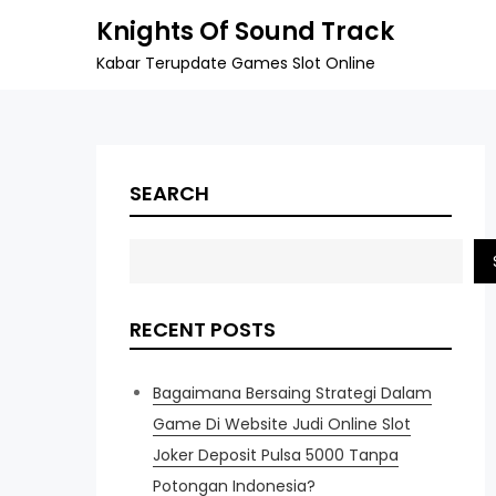
Skip
Knights Of Sound Track
to
Kabar Terupdate Games Slot Online
content
SEARCH
RECENT POSTS
Bagaimana Bersaing Strategi Dalam
Game Di Website Judi Online Slot
Joker Deposit Pulsa 5000 Tanpa
Potongan Indonesia?