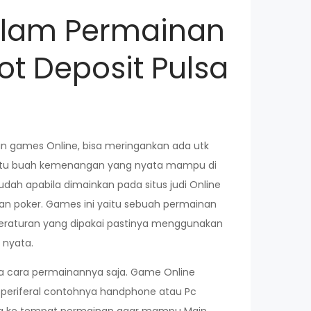
alam Permainan
ot Deposit Pulsa
 games Online, bisa meringankan ada utk
satu buah kemenangan yang nyata mampu di
h apabila dimainkan pada situs judi Online
an poker. Games ini yaitu sebuah permainan
peraturan yang dipakai pastinya menggunakan
 nyata.
da cara permainannya saja. Game Online
riferal contohnya handphone atau Pc