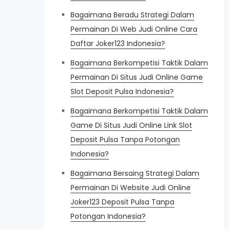
Bagaimana Beradu Strategi Dalam
Permainan Di Web Judi Online Cara
Daftar Joker123 Indonesia?
Bagaimana Berkompetisi Taktik Dalam
Permainan Di Situs Judi Online Game
Slot Deposit Pulsa Indonesia?
Bagaimana Berkompetisi Taktik Dalam
Game Di Situs Judi Online Link Slot
Deposit Pulsa Tanpa Potongan
Indonesia?
Bagaimana Bersaing Strategi Dalam
Permainan Di Website Judi Online
Joker123 Deposit Pulsa Tanpa
Potongan Indonesia?