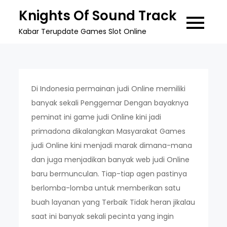
Skip
Knights Of Sound Track
to
Kabar Terupdate Games Slot Online
content
Di Indonesia permainan judi Online memiliki
banyak sekali Penggemar Dengan bayaknya
peminat ini game judi Online kini jadi
primadona dikalangkan Masyarakat Games
judi Online kini menjadi marak dimana-mana
dan juga menjadikan banyak web judi Online
baru bermunculan. Tiap-tiap agen pastinya
berlomba-lomba untuk memberikan satu
buah layanan yang Terbaik Tidak heran jikalau
saat ini banyak sekali pecinta yang ingin