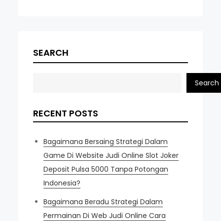
SEARCH
Search
RECENT POSTS
Bagaimana Bersaing Strategi Dalam
Game Di Website Judi Online Slot Joker
Deposit Pulsa 5000 Tanpa Potongan
Indonesia?
Bagaimana Beradu Strategi Dalam
Permainan Di Web Judi Online Cara