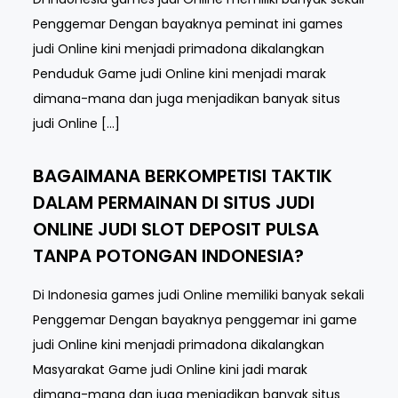
Penggemar Dengan bayaknya peminat ini games
judi Online kini menjadi primadona dikalangkan
Penduduk Game judi Online kini menjadi marak
dimana-mana dan juga menjadikan banyak situs
judi Online […]
BAGAIMANA BERKOMPETISI TAKTIK
DALAM PERMAINAN DI SITUS JUDI
ONLINE JUDI SLOT DEPOSIT PULSA
TANPA POTONGAN INDONESIA?
Di Indonesia games judi Online memiliki banyak sekali
Penggemar Dengan bayaknya penggemar ini game
judi Online kini menjadi primadona dikalangkan
Masyarakat Game judi Online kini jadi marak
dimana-mana dan juga menjadikan banyak situs