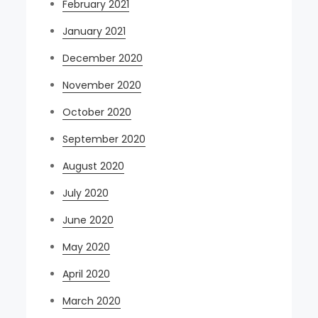
February 2021
January 2021
December 2020
November 2020
October 2020
September 2020
August 2020
July 2020
June 2020
May 2020
April 2020
March 2020