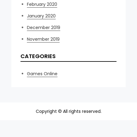
February 2020
January 2020
December 2019
November 2019
CATEGORIES
Games Online
Copyright © All rights reserved.