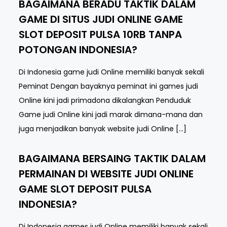
BAGAIMANA BERADU TAKTIK DALAM
GAME DI SITUS JUDI ONLINE GAME
SLOT DEPOSIT PULSA 10RB TANPA
POTONGAN INDONESIA?
Di Indonesia game judi Online memiliki banyak sekali
Peminat Dengan bayaknya peminat ini games judi
Online kini jadi primadona dikalangkan Penduduk
Game judi Online kini jadi marak dimana-mana dan
juga menjadikan banyak website judi Online […]
BAGAIMANA BERSAING TAKTIK DALAM
PERMAINAN DI WEBSITE JUDI ONLINE
GAME SLOT DEPOSIT PULSA
INDONESIA?
Di Indonesia games judi Online memiliki banyak sekali