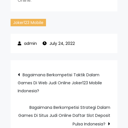
Online.
Joker123 Mobile
July 24, 2022
Post
Bagaimana Berkompetisi Taktik Dalam
Games Di Web Judi Online Joker123 Mobile
navigation
Indonesia?
Bagaimana Berkompetisi Strategi Dalam
Games Di Situs Judi Online Daftar Slot Deposit
Pulsa Indonesia?