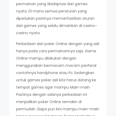
permainan yang diadaptasi dari games
nyata. Di mana semua peraturan yang
diperlukan pastinya memanfaatkan aturan
dari games yang selalu dimainkan di casino-
casino nyata.
Perbedaan dari poker Online dengan yang asli
hanya pada cara permainannya saja. Game
Online mampu dilakukan dengan
menggunakan bermacam macam periferal
contohnya handphone atau Pc Sedangkan
untuk games poker asli kita harus datang ke
tempat games agar mampu Main-main
Pastinya dengan adanya perbedaan ini
menjadikan poker Online semakin di
permudah. Siapa pun kini mampu main-main