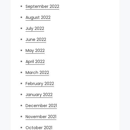
September 2022
August 2022
July 2022
June 2022
May 2022
April 2022
March 2022
February 2022
January 2022
December 2021
November 2021
October 2021