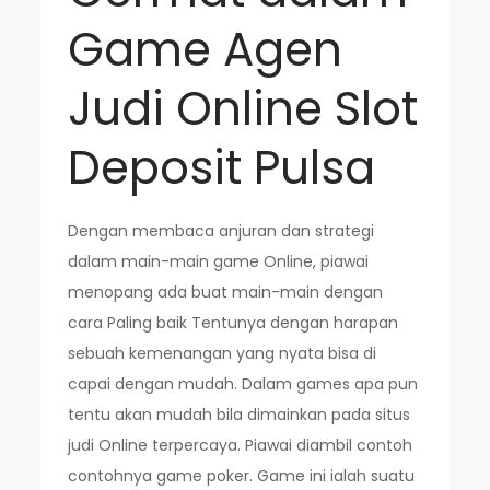
Game Agen
Judi Online Slot
Deposit Pulsa
Dengan membaca anjuran dan strategi
dalam main-main game Online, piawai
menopang ada buat main-main dengan
cara Paling baik Tentunya dengan harapan
sebuah kemenangan yang nyata bisa di
capai dengan mudah. Dalam games apa pun
tentu akan mudah bila dimainkan pada situs
judi Online terpercaya. Piawai diambil contoh
contohnya game poker. Game ini ialah suatu