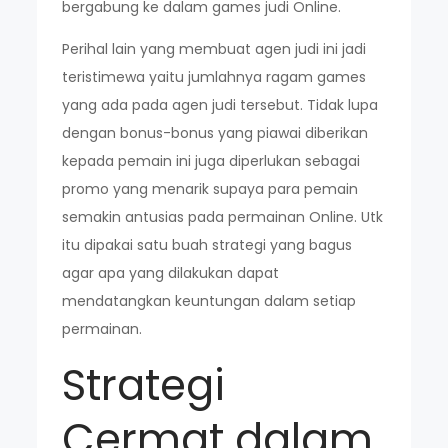
bergabung ke dalam games judi Online.
Perihal lain yang membuat agen judi ini jadi
teristimewa yaitu jumlahnya ragam games
yang ada pada agen judi tersebut. Tidak lupa
dengan bonus-bonus yang piawai diberikan
kepada pemain ini juga diperlukan sebagai
promo yang menarik supaya para pemain
semakin antusias pada permainan Online. Utk
itu dipakai satu buah strategi yang bagus
agar apa yang dilakukan dapat
mendatangkan keuntungan dalam setiap
permainan.
Strategi
Cermat dalam