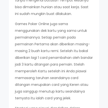
tanpa mengenal batasan Tempat Misalnya
bisa dimainkan hunian atau saat kerja. Saat
ini sudah mungkin buat dilakukan.
Games Poker Online juga sama
menggunakan dek kartu yang sama untuk
permainannya. Setiap pemain pada
permainan Pertama akan diberikan masing-
masing 2 buah kartu remi. Setelah itu bakal
diberikan lagi 1 card penambahan oleh bandar
jadi 3 kartu ditangan para pemain. Stelah
memperoleh Kartu setelah ini Anda piawai
memasang taruhan seandainya card
ditangan merupakan card yang Keren atau
juga sanggup menutup kartu seandainya
ternyata itu ialah card yang jelek.