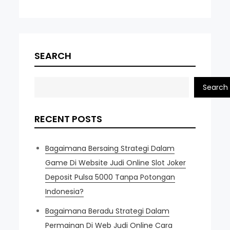
SEARCH
Search
RECENT POSTS
Bagaimana Bersaing Strategi Dalam
Game Di Website Judi Online Slot Joker
Deposit Pulsa 5000 Tanpa Potongan
Indonesia?
Bagaimana Beradu Strategi Dalam
Permainan Di Web Judi Online Cara