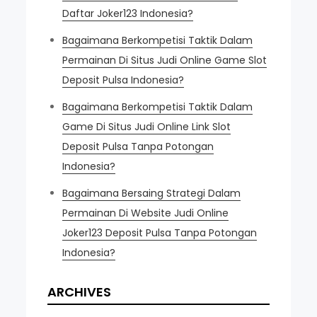
Daftar Joker123 Indonesia?
Bagaimana Berkompetisi Taktik Dalam
Permainan Di Situs Judi Online Game Slot
Deposit Pulsa Indonesia?
Bagaimana Berkompetisi Taktik Dalam
Game Di Situs Judi Online Link Slot
Deposit Pulsa Tanpa Potongan
Indonesia?
Bagaimana Bersaing Strategi Dalam
Permainan Di Website Judi Online
Joker123 Deposit Pulsa Tanpa Potongan
Indonesia?
ARCHIVES