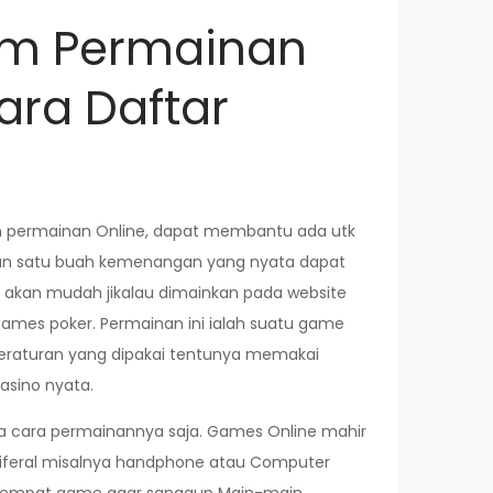
am Permainan
ara Daftar
 permainan Online, dapat membantu ada utk
pan satu buah kemenangan yang nyata dapat
akan mudah jikalau dimainkan pada website
games poker. Permainan ini ialah suatu game
peraturan yang dipakai tentunya memakai
asino nyata.
da cara permainannya saja. Games Online mahir
eral misalnya handphone atau Computer