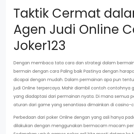
Taktik Cermat dal
Agen Judi Online C
Joker123
Dengan membaca tata cara dan strategi dalam bermain
bermain dengan cara Paling baik Pastinya dengan hara
dicapai dengan mudah. Dalam permainan apa pun tentu 
judi Online terpercaya. Mahir diambil contoh contohnya 
yang diadaptasi dari permainan nyata. Di mana semua 
aturan dari game yang senantiasa dimainkan di casino-c
Perbedaan dari poker Online dengan yang asli hanya pa
dilakukan dengan menggunakan bermacam macam perif