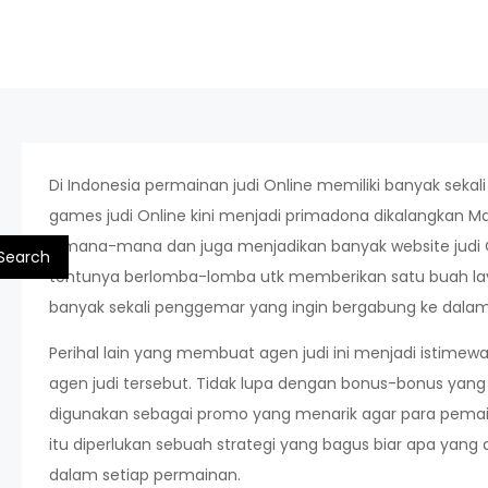
Di Indonesia permainan judi Online memiliki banyak sek
games judi Online kini menjadi primadona dikalangkan M
dimana-mana dan juga menjadikan banyak website judi 
Search
tentunya berlomba-lomba utk memberikan satu buah layan
banyak sekali penggemar yang ingin bergabung ke dalam 
Perihal lain yang membuat agen judi ini menjadi istim
agen judi tersebut. Tidak lupa dengan bonus-bonus yang 
digunakan sebagai promo yang menarik agar para pemai
itu diperlukan sebuah strategi yang bagus biar apa y
dalam setiap permainan.