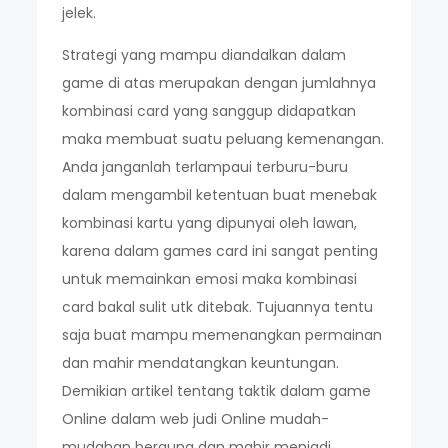
jelek.
Strategi yang mampu diandalkan dalam
game di atas merupakan dengan jumlahnya
kombinasi card yang sanggup didapatkan
maka membuat suatu peluang kemenangan.
Anda janganlah terlampaui terburu-buru
dalam mengambil ketentuan buat menebak
kombinasi kartu yang dipunyai oleh lawan,
karena dalam games card ini sangat penting
untuk memainkan emosi maka kombinasi
card bakal sulit utk ditebak. Tujuannya tentu
saja buat mampu memenangkan permainan
dan mahir mendatangkan keuntungan.
Demikian artikel tentang taktik dalam game
Online dalam web judi Online mudah-
mudahan berguna dan mahir menjadi