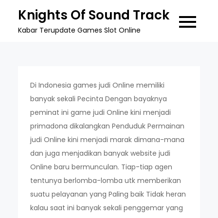
Skip
Knights Of Sound Track
to
Kabar Terupdate Games Slot Online
content
Di Indonesia games judi Online memiliki
banyak sekali Pecinta Dengan bayaknya
peminat ini game judi Online kini menjadi
primadona dikalangkan Penduduk Permainan
judi Online kini menjadi marak dimana-mana
dan juga menjadikan banyak website judi
Online baru bermunculan. Tiap-tiap agen
tentunya berlomba-lomba utk memberikan
suatu pelayanan yang Paling baik Tidak heran
kalau saat ini banyak sekali penggemar yang