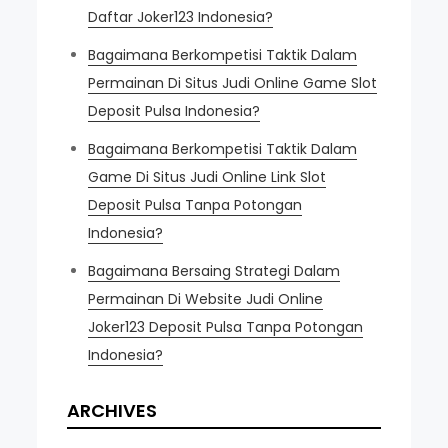
Daftar Joker123 Indonesia?
Bagaimana Berkompetisi Taktik Dalam
Permainan Di Situs Judi Online Game Slot
Deposit Pulsa Indonesia?
Bagaimana Berkompetisi Taktik Dalam
Game Di Situs Judi Online Link Slot
Deposit Pulsa Tanpa Potongan
Indonesia?
Bagaimana Bersaing Strategi Dalam
Permainan Di Website Judi Online
Joker123 Deposit Pulsa Tanpa Potongan
Indonesia?
ARCHIVES