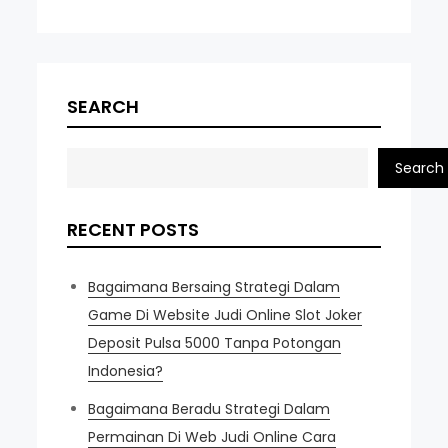
SEARCH
Search
RECENT POSTS
Bagaimana Bersaing Strategi Dalam
Game Di Website Judi Online Slot Joker
Deposit Pulsa 5000 Tanpa Potongan
Indonesia?
Bagaimana Beradu Strategi Dalam
Permainan Di Web Judi Online Cara