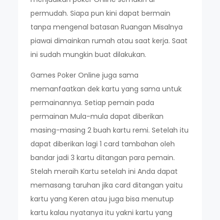
permudah. Siapa pun kini dapat bermain
tanpa mengenal batasan Ruangan Misalnya
piawai dimainkan rumah atau saat kerja. Saat
ini sudah mungkin buat dilakukan.
Games Poker Online juga sama
memanfaatkan dek kartu yang sama untuk
permainannya. Setiap pemain pada
permainan Mula-mula dapat diberikan
masing-masing 2 buah kartu remi. Setelah itu
dapat diberikan lagi 1 card tambahan oleh
bandar jadi 3 kartu ditangan para pemain.
Stelah meraih Kartu setelah ini Anda dapat
memasang taruhan jika card ditangan yaitu
kartu yang Keren atau juga bisa menutup
kartu kalau nyatanya itu yakni kartu yang