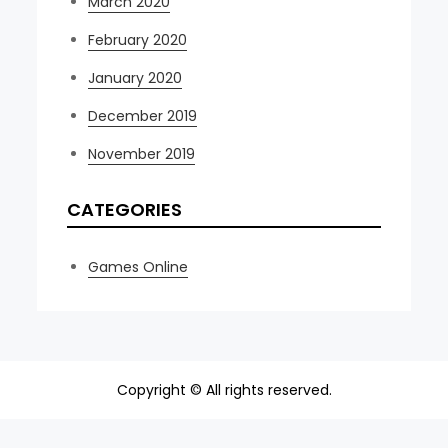
March 2020
February 2020
January 2020
December 2019
November 2019
CATEGORIES
Games Online
Copyright © All rights reserved.