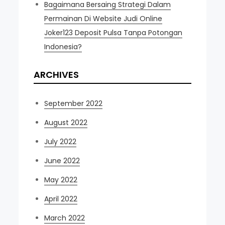
Bagaimana Bersaing Strategi Dalam
Permainan Di Website Judi Online
Joker123 Deposit Pulsa Tanpa Potongan
Indonesia?
ARCHIVES
September 2022
August 2022
July 2022
June 2022
May 2022
April 2022
March 2022