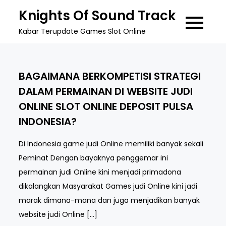
Skip
Knights Of Sound Track
to
Kabar Terupdate Games Slot Online
content
BAGAIMANA BERKOMPETISI STRATEGI
DALAM PERMAINAN DI WEBSITE JUDI
ONLINE SLOT ONLINE DEPOSIT PULSA
INDONESIA?
Di Indonesia game judi Online memiliki banyak sekali
Peminat Dengan bayaknya penggemar ini
permainan judi Online kini menjadi primadona
dikalangkan Masyarakat Games judi Online kini jadi
marak dimana-mana dan juga menjadikan banyak
website judi Online […]