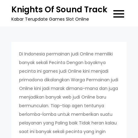
Skip
Knights Of Sound Track
to
Kabar Terupdate Games Slot Online
content
Di Indonesia permainan judi Online memiliki
banyak sekali Pecinta Dengan bayaknya
pecinta ini games judi Online kini menjadi
primadona dikalangkan Warga Permainan judi
Online kini jadi marak dimana-mana dan juga
menjadikan banyak web judi Online baru
bermunculan. Tiap-tiap agen tentunya
berlomba-lomba untuk memberikan suatu
pelayanan yang Paling baik Tidak heran kalau
saat ini banyak sekali pecinta yang ingin