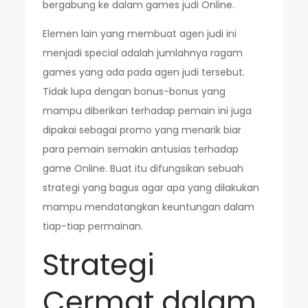
bergabung ke dalam games judi Online.
Elemen lain yang membuat agen judi ini
menjadi special adalah jumlahnya ragam
games yang ada pada agen judi tersebut.
Tidak lupa dengan bonus-bonus yang
mampu diberikan terhadap pemain ini juga
dipakai sebagai promo yang menarik biar
para pemain semakin antusias terhadap
game Online. Buat itu difungsikan sebuah
strategi yang bagus agar apa yang dilakukan
mampu mendatangkan keuntungan dalam
tiap-tiap permainan.
Strategi
Cermat dalam