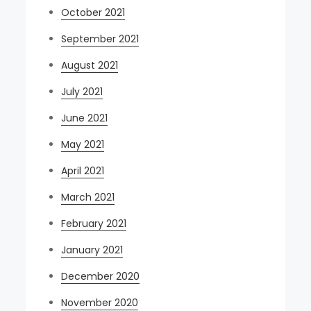
October 2021
September 2021
August 2021
July 2021
June 2021
May 2021
April 2021
March 2021
February 2021
January 2021
December 2020
November 2020