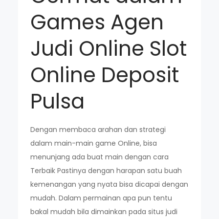
Games Agen
Judi Online Slot
Online Deposit
Pulsa
Dengan membaca arahan dan strategi
dalam main-main game Online, bisa
menunjang ada buat main dengan cara
Terbaik Pastinya dengan harapan satu buah
kemenangan yang nyata bisa dicapai dengan
mudah. Dalam permainan apa pun tentu
bakal mudah bila dimainkan pada situs judi