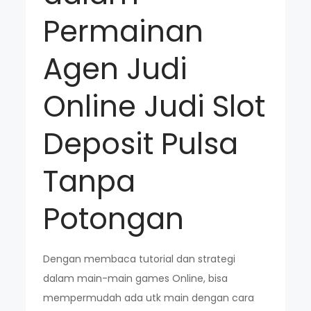
Permainan
Agen Judi
Online Judi Slot
Deposit Pulsa
Tanpa
Potongan
Dengan membaca tutorial dan strategi
dalam main-main games Online, bisa
mempermudah ada utk main dengan cara