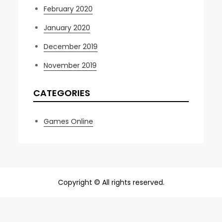
February 2020
January 2020
December 2019
November 2019
CATEGORIES
Games Online
Copyright © All rights reserved.