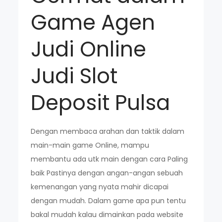
Game Agen
Judi Online
Judi Slot
Deposit Pulsa
Dengan membaca arahan dan taktik dalam
main-main game Online, mampu
membantu ada utk main dengan cara Paling
baik Pastinya dengan angan-angan sebuah
kemenangan yang nyata mahir dicapai
dengan mudah. Dalam game apa pun tentu
bakal mudah kalau dimainkan pada website