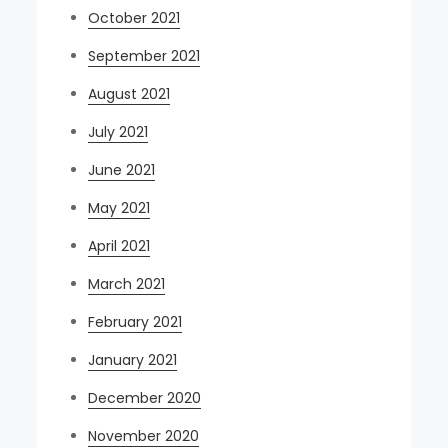
October 2021
September 2021
August 2021
July 2021
June 2021
May 2021
April 2021
March 2021
February 2021
January 2021
December 2020
November 2020