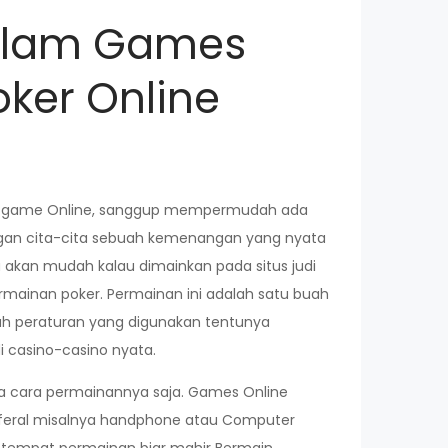
dalam Games
oker Online
n game Online, sanggup mempermudah ada
ngan cita-cita sebuah kemenangan yang nyata
akan mudah kalau dimainkan pada situs judi
mainan poker. Permainan ini adalah satu buah
uh peraturan yang digunakan tentunya
 casino-casino nyata.
da cara permainannya saja. Games Online
feral misalnya handphone atau Computer