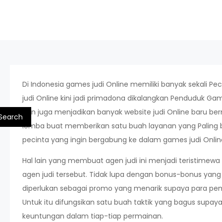
Di Indonesia games judi Online memiliki banyak sekali 
judi Online kini jadi primadona dikalangkan Penduduk G
dan juga menjadikan banyak website judi Online baru b
Search
lomba buat memberikan satu buah layanan yang Paling bai
pecinta yang ingin bergabung ke dalam games judi Onlin
Hal lain yang membuat agen judi ini menjadi teristime
agen judi tersebut. Tidak lupa dengan bonus-bonus yang 
diperlukan sebagai promo yang menarik supaya para pe
Untuk itu difungsikan satu buah taktik yang bagus supa
keuntungan dalam tiap-tiap permainan.