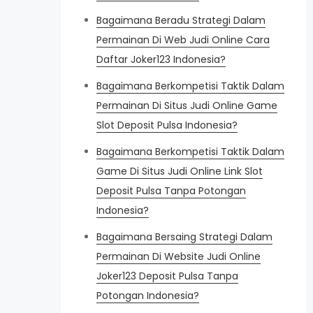
Bagaimana Beradu Strategi Dalam
Permainan Di Web Judi Online Cara
Daftar Joker123 Indonesia?
Bagaimana Berkompetisi Taktik Dalam
Permainan Di Situs Judi Online Game
Slot Deposit Pulsa Indonesia?
Bagaimana Berkompetisi Taktik Dalam
Game Di Situs Judi Online Link Slot
Deposit Pulsa Tanpa Potongan
Indonesia?
Bagaimana Bersaing Strategi Dalam
Permainan Di Website Judi Online
Joker123 Deposit Pulsa Tanpa
Potongan Indonesia?