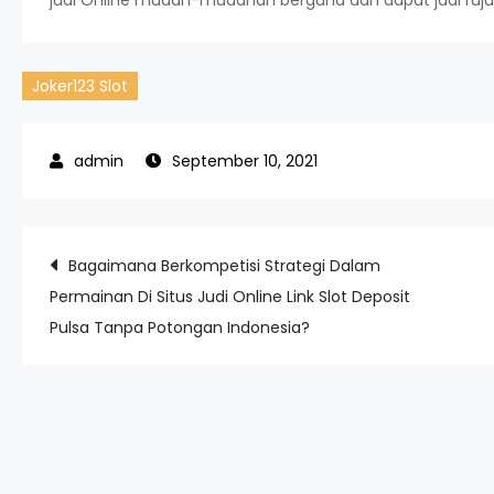
judi Online mudah-mudahan berguna dan dapat jadi rujuk
Joker123 Slot
September 10, 2021
Post
Bagaimana Berkompetisi Strategi Dalam
Permainan Di Situs Judi Online Link Slot Deposit
navigation
Pulsa Tanpa Potongan Indonesia?