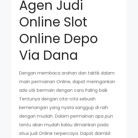
Agen Judi
Online Slot
Online Depo
Via Dana
Dengan membaca arahan dan taktik dalam
main permainan Online, dapat meringankan
ada utk bermain dengan cara Paling baik
Tentunya dengan cita-cita sebuah
kemenangan yang nyata sanggup di raih
dengan mudah. Dalam permainan apa pun
tentu akan mudah kalau dimainkan pada
situs judi Online terpercaya. Dapat diambil