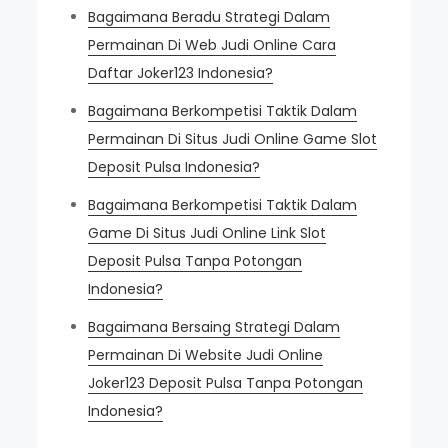
Bagaimana Beradu Strategi Dalam
Permainan Di Web Judi Online Cara
Daftar Joker123 Indonesia?
Bagaimana Berkompetisi Taktik Dalam
Permainan Di Situs Judi Online Game Slot
Deposit Pulsa Indonesia?
Bagaimana Berkompetisi Taktik Dalam
Game Di Situs Judi Online Link Slot
Deposit Pulsa Tanpa Potongan
Indonesia?
Bagaimana Bersaing Strategi Dalam
Permainan Di Website Judi Online
Joker123 Deposit Pulsa Tanpa Potongan
Indonesia?