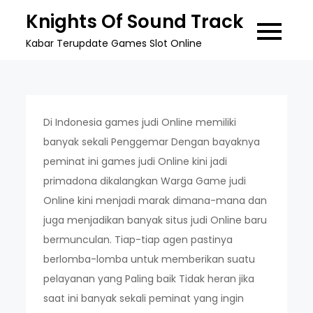
Skip
Knights Of Sound Track
to
Kabar Terupdate Games Slot Online
content
Di Indonesia games judi Online memiliki
banyak sekali Penggemar Dengan bayaknya
peminat ini games judi Online kini jadi
primadona dikalangkan Warga Game judi
Online kini menjadi marak dimana-mana dan
juga menjadikan banyak situs judi Online baru
bermunculan. Tiap-tiap agen pastinya
berlomba-lomba untuk memberikan suatu
pelayanan yang Paling baik Tidak heran jika
saat ini banyak sekali peminat yang ingin