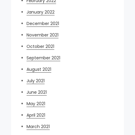
February 2022
January 2022
December 2021
November 2021
October 2021
September 2021
August 2021
July 2021
June 2021
May 2021
April 2021
March 2021