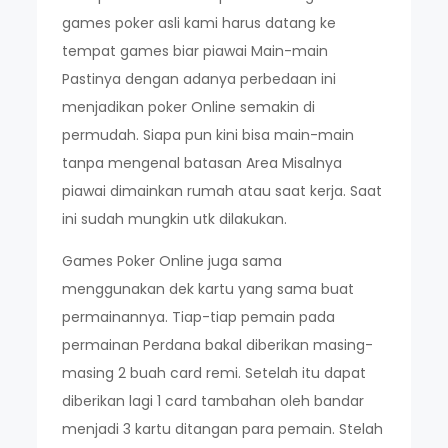
games poker asli kami harus datang ke
tempat games biar piawai Main-main
Pastinya dengan adanya perbedaan ini
menjadikan poker Online semakin di
permudah. Siapa pun kini bisa main-main
tanpa mengenal batasan Area Misalnya
piawai dimainkan rumah atau saat kerja. Saat
ini sudah mungkin utk dilakukan.
Games Poker Online juga sama
menggunakan dek kartu yang sama buat
permainannya. Tiap-tiap pemain pada
permainan Perdana bakal diberikan masing-
masing 2 buah card remi. Setelah itu dapat
diberikan lagi 1 card tambahan oleh bandar
menjadi 3 kartu ditangan para pemain. Stelah