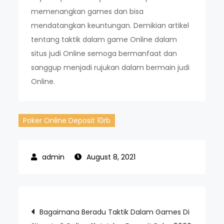
memenangkan games dan bisa
mendatangkan keuntungan. Demikian artikel
tentang taktik dalam game Online dalam
situs judi Online semoga bermanfaat dan
sanggup menjadi rujukan dalam bermain judi
Online.
Poker Online Deposit 10rb
August 8, 2021
Post
Bagaimana Beradu Taktik Dalam Games Di