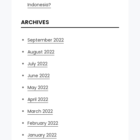
Indonesia?
ARCHIVES
September 2022
August 2022
July 2022
June 2022
May 2022
April 2022
March 2022
February 2022
January 2022