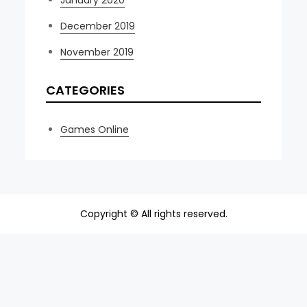
January 2020
December 2019
November 2019
CATEGORIES
Games Online
Copyright © All rights reserved.