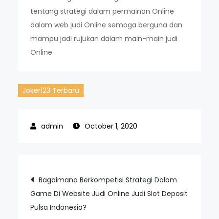
tentang strategi dalam permainan Online
dalam web judi Online semoga berguna dan
mampu jadi rujukan dalam main-main judi
Online.
Joker123 Terbaru
October 1, 2020
Post
Bagaimana Berkompetisi Strategi Dalam
Game Di Website Judi Online Judi Slot Deposit
navigation
Pulsa Indonesia?