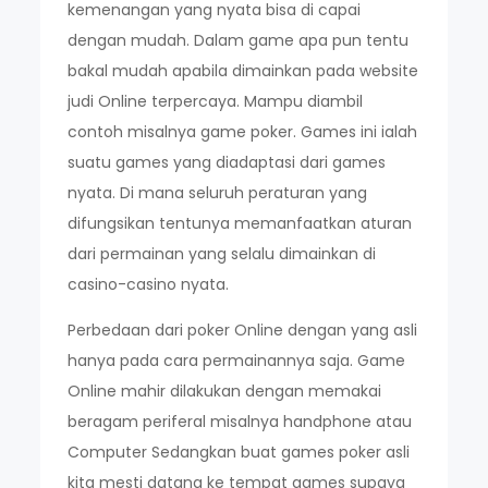
kemenangan yang nyata bisa di capai
dengan mudah. Dalam game apa pun tentu
bakal mudah apabila dimainkan pada website
judi Online terpercaya. Mampu diambil
contoh misalnya game poker. Games ini ialah
suatu games yang diadaptasi dari games
nyata. Di mana seluruh peraturan yang
difungsikan tentunya memanfaatkan aturan
dari permainan yang selalu dimainkan di
casino-casino nyata.
Perbedaan dari poker Online dengan yang asli
hanya pada cara permainannya saja. Game
Online mahir dilakukan dengan memakai
beragam periferal misalnya handphone atau
Computer Sedangkan buat games poker asli
kita mesti datang ke tempat games supaya