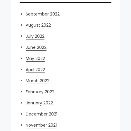
September 2022
August 2022
July 2022
June 2022
May 2022
April 2022
March 2022
February 2022
January 2022
December 2021
November 2021