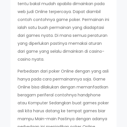
tentu bakal mudah apabila dimainkan pada
web judi Online terpercaya. Dapat diambil
contoh contohnya game poker. Permainan ini
ialah satu buah permainan yang diadaptasi
dari games nyata. Di mana semua peraturan
yang diperlukan pastinya memakai aturan
dari game yang selalu dimainkan di casino-
casino nyata.
Perbedaan dari poker Online dengan yang asli
hanya pada cara permainannya saja. Game
Online bisa dilakukan dengan memanfaatkan
beragam periferal contohnya handphone
atau Komputer Sedangkan buat games poker
asli kita harus datang ke tempat games biar
mampu Main-main Pastinya dengan adanya
perbedaan ini menjadikan poker Online