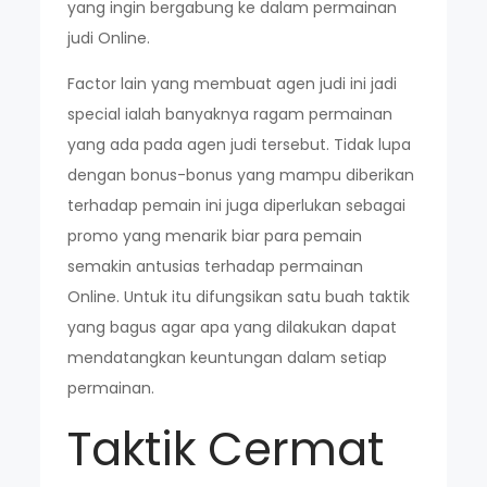
yang ingin bergabung ke dalam permainan
judi Online.
Factor lain yang membuat agen judi ini jadi
special ialah banyaknya ragam permainan
yang ada pada agen judi tersebut. Tidak lupa
dengan bonus-bonus yang mampu diberikan
terhadap pemain ini juga diperlukan sebagai
promo yang menarik biar para pemain
semakin antusias terhadap permainan
Online. Untuk itu difungsikan satu buah taktik
yang bagus agar apa yang dilakukan dapat
mendatangkan keuntungan dalam setiap
permainan.
Taktik Cermat