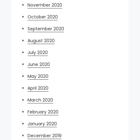
November 2020
October 2020
September 2020
August 2020
July 2020
June 2020
May 2020
April 2020
March 2020
February 2020
January 2020
December 2019