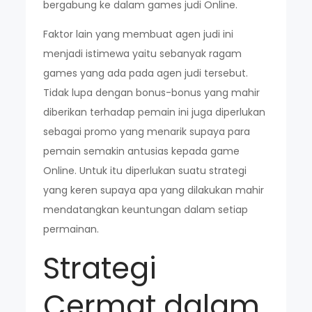
bergabung ke dalam games judi Online.
Faktor lain yang membuat agen judi ini
menjadi istimewa yaitu sebanyak ragam
games yang ada pada agen judi tersebut.
Tidak lupa dengan bonus-bonus yang mahir
diberikan terhadap pemain ini juga diperlukan
sebagai promo yang menarik supaya para
pemain semakin antusias kepada game
Online. Untuk itu diperlukan suatu strategi
yang keren supaya apa yang dilakukan mahir
mendatangkan keuntungan dalam setiap
permainan.
Strategi
Cermat dalam