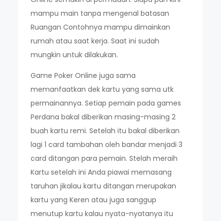
mampu main tanpa mengenal batasan
Ruangan Contohnya mampu dimainkan
rumah atau saat kerja. Saat ini sudah
mungkin untuk dilakukan.
Game Poker Online juga sama
memanfaatkan dek kartu yang sama utk
permainannya. Setiap pemain pada games
Perdana bakal diberikan masing-masing 2
buah kartu remi. Setelah itu bakal diberikan
lagi 1 card tambahan oleh bandar menjadi 3
card ditangan para pemain. Stelah meraih
Kartu setelah ini Anda piawai memasang
taruhan jikalau kartu ditangan merupakan
kartu yang Keren atau juga sanggup
menutup kartu kalau nyata-nyatanya itu