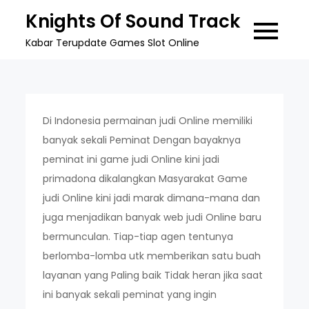
Skip
Knights Of Sound Track
to
Kabar Terupdate Games Slot Online
content
Di Indonesia permainan judi Online memiliki
banyak sekali Peminat Dengan bayaknya
peminat ini game judi Online kini jadi
primadona dikalangkan Masyarakat Game
judi Online kini jadi marak dimana-mana dan
juga menjadikan banyak web judi Online baru
bermunculan. Tiap-tiap agen tentunya
berlomba-lomba utk memberikan satu buah
layanan yang Paling baik Tidak heran jika saat
ini banyak sekali peminat yang ingin