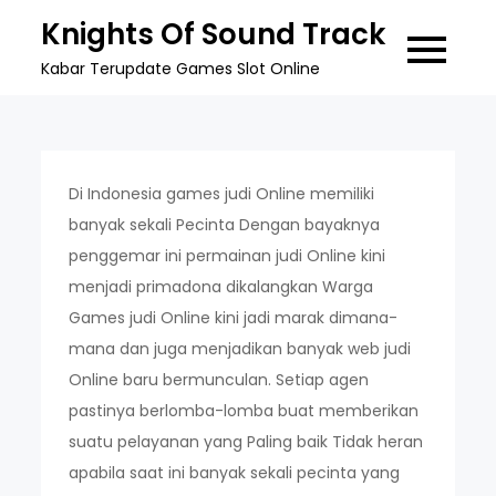
Skip
Knights Of Sound Track
to
Kabar Terupdate Games Slot Online
content
Di Indonesia games judi Online memiliki
banyak sekali Pecinta Dengan bayaknya
penggemar ini permainan judi Online kini
menjadi primadona dikalangkan Warga
Games judi Online kini jadi marak dimana-
mana dan juga menjadikan banyak web judi
Online baru bermunculan. Setiap agen
pastinya berlomba-lomba buat memberikan
suatu pelayanan yang Paling baik Tidak heran
apabila saat ini banyak sekali pecinta yang