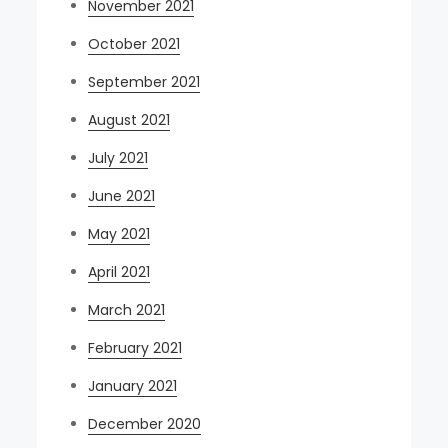
November 2021
October 2021
September 2021
August 2021
July 2021
June 2021
May 2021
April 2021
March 2021
February 2021
January 2021
December 2020