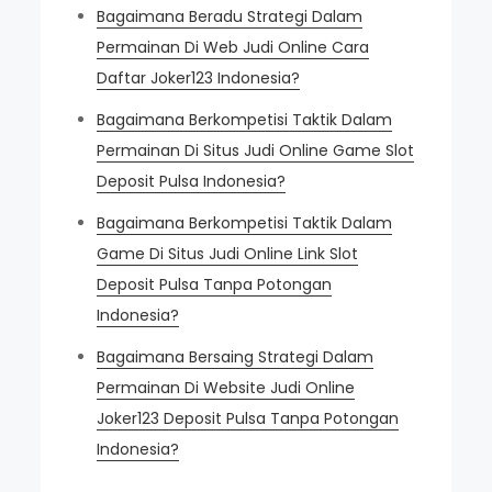
Bagaimana Beradu Strategi Dalam
Permainan Di Web Judi Online Cara
Daftar Joker123 Indonesia?
Bagaimana Berkompetisi Taktik Dalam
Permainan Di Situs Judi Online Game Slot
Deposit Pulsa Indonesia?
Bagaimana Berkompetisi Taktik Dalam
Game Di Situs Judi Online Link Slot
Deposit Pulsa Tanpa Potongan
Indonesia?
Bagaimana Bersaing Strategi Dalam
Permainan Di Website Judi Online
Joker123 Deposit Pulsa Tanpa Potongan
Indonesia?