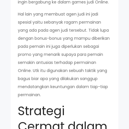
ingin bergabung ke dalam games judi Online.
Hal lain yang membuat agen judi ini jadi
spesial yaitu sebanyak ragam permainan
yang ada pada agen judi tersebut. Tidak lupa
dengan bonus-bonus yang mampu diberikan
pada pemain ini juga diperlukan sebagai
promo yang menarik supaya para pemain
semakin antusias terhadap permainan
Online. Utk itu digunakan sebuah taktik yang
bagus biar apa yang dilakukan sanggup
mendatangkan keuntungan dalam tiap-tiap
permainan.
Strategi
Cermat dalam