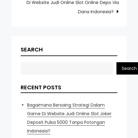
Di Website Judi Online Slot Online Depo Via
Dana Indonesia?
SEARCH
Search
RECENT POSTS
Bagaimana Bersaing Strategi Dalam
Game Di Website Judi Online Slot Joker
Deposit Pulsa 5000 Tanpa Potongan
Indonesia?