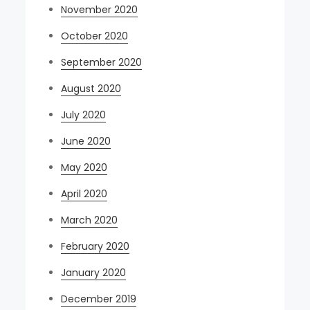
November 2020
October 2020
September 2020
August 2020
July 2020
June 2020
May 2020
April 2020
March 2020
February 2020
January 2020
December 2019