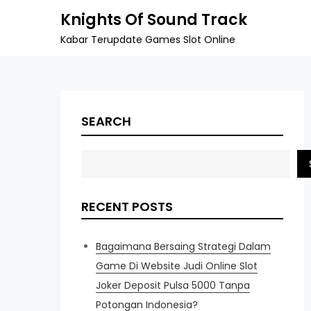
Skip
Knights Of Sound Track
to
Kabar Terupdate Games Slot Online
content
SEARCH
RECENT POSTS
Bagaimana Bersaing Strategi Dalam
Game Di Website Judi Online Slot
Joker Deposit Pulsa 5000 Tanpa
Potongan Indonesia?