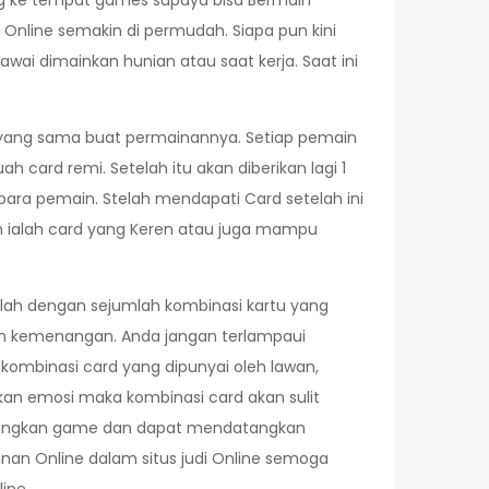
ng ke tempat games supaya bisa Bermain
Online semakin di permudah. Siapa pun kini
ai dimainkan hunian atau saat kerja. Saat ini
yang sama buat permainannya. Setiap pemain
card remi. Setelah itu akan diberikan lagi 1
ara pemain. Stelah mendapati Card setelah ini
 ialah card yang Keren atau juga mampu
ialah dengan sejumlah kombinasi kartu yang
kemenangan. Anda jangan terlampaui
ombinasi card yang dipunyai oleh lawan,
an emosi maka kombinasi card akan sulit
enangkan game dan dapat mendatangkan
inan Online dalam situs judi Online semoga