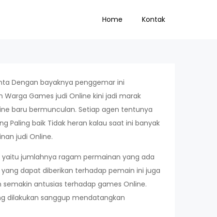
Home
Kontak
ecinta Dengan bayaknya penggemar ini
n Warga Games judi Online kini jadi marak
ine baru bermunculan. Setiap agen tentunya
Paling baik Tidak heran kalau saat ini banyak
an judi Online.
wa yaitu jumlahnya ragam permainan yang ada
 yang dapat diberikan terhadap pemain ini juga
n semakin antusias terhadap games Online.
yang dilakukan sanggup mendatangkan