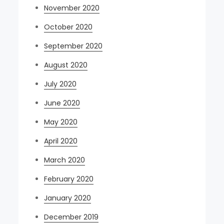
November 2020
October 2020
September 2020
August 2020
July 2020
June 2020
May 2020
April 2020
March 2020
February 2020
January 2020
December 2019