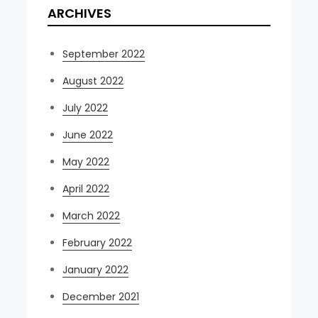
ARCHIVES
September 2022
August 2022
July 2022
June 2022
May 2022
April 2022
March 2022
February 2022
January 2022
December 2021