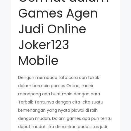
Games Agen
Judi Online
Joker123
Mobile
Dengan membaca tata cara dan taktik
dalam bermain games Online, mahir
menopang ada buat main dengan cara
Terbaik Tentunya dengan cita-cita suatu
kemenangan yang nyata piawai di raih
dengan mudah. Dalam games apa pun tentu
dapat mudah jika dimainkan pada situs judi