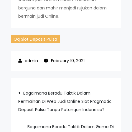
berguna dan mahir menjadi rujukan dalam
bermain judi Online.
Qq Slot Deposit Pulsa
February 10, 2021
Post
Bagaimana Beradu Taktik Dalam
Permainan Di Web Judi Online Slot Pragmatic
navigation
Deposit Pulsa Tanpa Potongan Indonesia?
Bagaimana Beradu Taktik Dalam Game Di