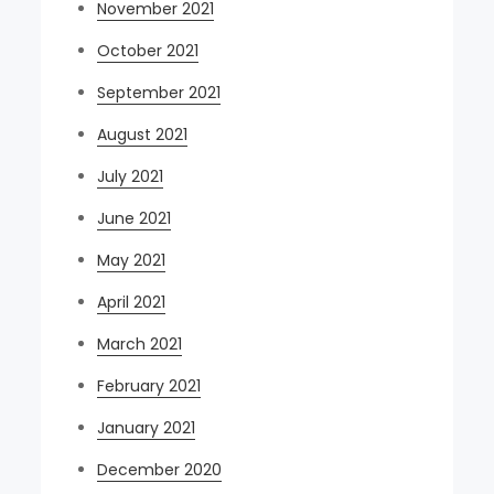
November 2021
October 2021
September 2021
August 2021
July 2021
June 2021
May 2021
April 2021
March 2021
February 2021
January 2021
December 2020