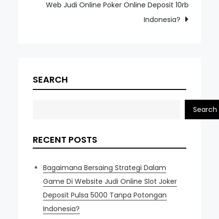
Web Judi Online Poker Online Deposit 10rb
Indonesia?
SEARCH
Search
RECENT POSTS
Bagaimana Bersaing Strategi Dalam
Game Di Website Judi Online Slot Joker
Deposit Pulsa 5000 Tanpa Potongan
Indonesia?