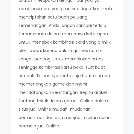
di atas merupakan dengan banyaknya
kombinasi card yang mahir didapatkan maka
menciptakan satu buah peluang
kemenangan. Anda jangan sampai terlalu
terburu-buru dalam membawa ketetapan
untuk menebak kombinasi card yang dimiliki
oleh lawan, karena dalam games card ini
sangat penting untuk memainkan emosi
sehingga kombinasi kartu bakal sulit buat
ditebak. Tujuannya tentu saja buat mampu
memenangkan game dan mahir
mendatangkan keuntungan. Begitu artikel
tentang taktik dalam games Online dalam
situs judi Online mudah-mudahan
bermanfaat dan bisa menjadi rujukan dalam
bermain judi Online.