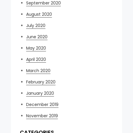
September 2020
August 2020
July 2020
June 2020
May 2020
April 2020
March 2020
February 2020
January 2020
December 2019
November 2019
CATEGORIES