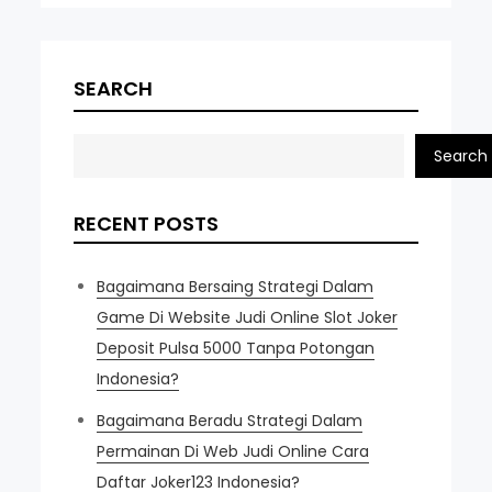
SEARCH
Search
RECENT POSTS
Bagaimana Bersaing Strategi Dalam
Game Di Website Judi Online Slot Joker
Deposit Pulsa 5000 Tanpa Potongan
Indonesia?
Bagaimana Beradu Strategi Dalam
Permainan Di Web Judi Online Cara
Daftar Joker123 Indonesia?