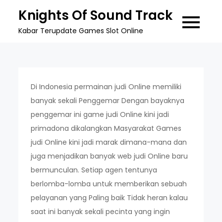
Skip
Knights Of Sound Track
to
Kabar Terupdate Games Slot Online
content
Di Indonesia permainan judi Online memiliki
banyak sekali Penggemar Dengan bayaknya
penggemar ini game judi Online kini jadi
primadona dikalangkan Masyarakat Games
judi Online kini jadi marak dimana-mana dan
juga menjadikan banyak web judi Online baru
bermunculan. Setiap agen tentunya
berlomba-lomba untuk memberikan sebuah
pelayanan yang Paling baik Tidak heran kalau
saat ini banyak sekali pecinta yang ingin