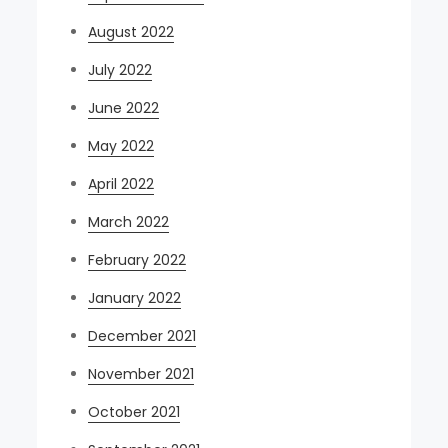
August 2022
July 2022
June 2022
May 2022
April 2022
March 2022
February 2022
January 2022
December 2021
November 2021
October 2021