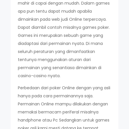
mahir di capai dengan mudah. Dalam games
apa pun tentu dapat mudah apabila
dimainkan pada web judi Online terpercaya.
Dapat diambil contoh misalnya games poker.
Games ini merupakan sebuah game yang
diadaptasi dari permainan nyata. Di mana
seluruh peraturan yang dimanfaatkan
tentunya menggunakan aturan dari
permainan yang senantiasa dimainkan di
casino-casino nyata.
Perbedaan dari poker Online dengan yang asli
hanya pada cara permainannya saja.
Permainan Online mampu dilakukan dengan
memakai bermacam periferal misalnya
handphone atau Pc Sedangkan untuk games
poker asli kami mesti datang ke tempat