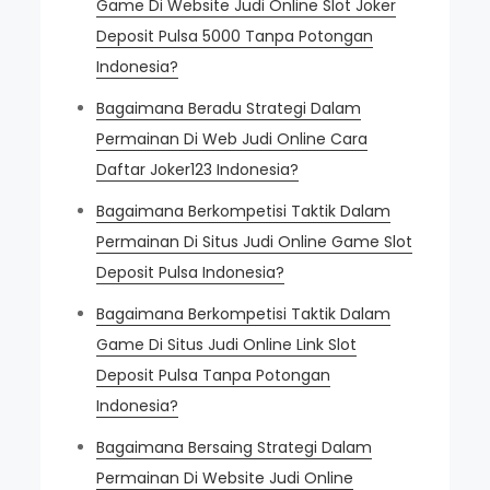
Game Di Website Judi Online Slot Joker
Deposit Pulsa 5000 Tanpa Potongan
Indonesia?
Bagaimana Beradu Strategi Dalam
Permainan Di Web Judi Online Cara
Daftar Joker123 Indonesia?
Bagaimana Berkompetisi Taktik Dalam
Permainan Di Situs Judi Online Game Slot
Deposit Pulsa Indonesia?
Bagaimana Berkompetisi Taktik Dalam
Game Di Situs Judi Online Link Slot
Deposit Pulsa Tanpa Potongan
Indonesia?
Bagaimana Bersaing Strategi Dalam
Permainan Di Website Judi Online