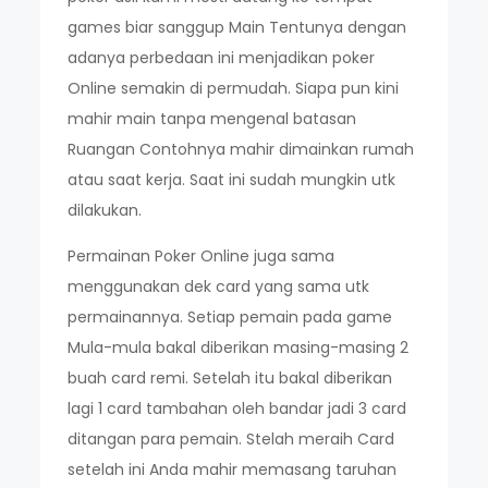
games biar sanggup Main Tentunya dengan
adanya perbedaan ini menjadikan poker
Online semakin di permudah. Siapa pun kini
mahir main tanpa mengenal batasan
Ruangan Contohnya mahir dimainkan rumah
atau saat kerja. Saat ini sudah mungkin utk
dilakukan.
Permainan Poker Online juga sama
menggunakan dek card yang sama utk
permainannya. Setiap pemain pada game
Mula-mula bakal diberikan masing-masing 2
buah card remi. Setelah itu bakal diberikan
lagi 1 card tambahan oleh bandar jadi 3 card
ditangan para pemain. Stelah meraih Card
setelah ini Anda mahir memasang taruhan