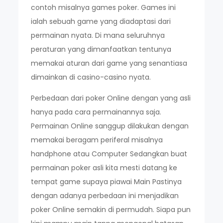
contoh misalnya games poker. Games ini
ialah sebuah game yang diadaptasi dari
permainan nyata. Di mana seluruhnya
peraturan yang dimanfaatkan tentunya
memakai aturan dari game yang senantiasa
dimainkan di casino-casino nyata.
Perbedaan dari poker Online dengan yang asli
hanya pada cara permainannya saja.
Permainan Online sanggup dilakukan dengan
memakai beragam periferal misalnya
handphone atau Computer Sedangkan buat
permainan poker asli kita mesti datang ke
tempat game supaya piawai Main Pastinya
dengan adanya perbedaan ini menjadikan
poker Online semakin di permudah. Siapa pun