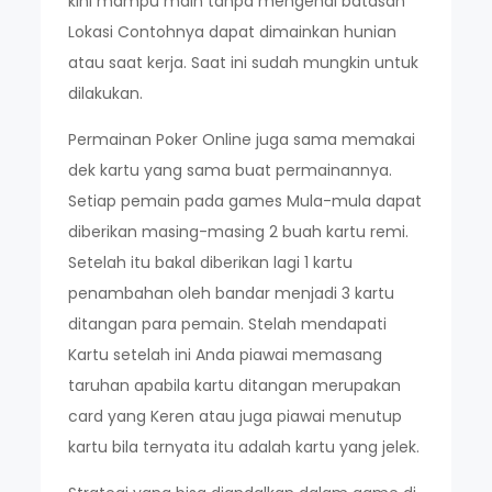
kini mampu main tanpa mengenal batasan
Lokasi Contohnya dapat dimainkan hunian
atau saat kerja. Saat ini sudah mungkin untuk
dilakukan.
Permainan Poker Online juga sama memakai
dek kartu yang sama buat permainannya.
Setiap pemain pada games Mula-mula dapat
diberikan masing-masing 2 buah kartu remi.
Setelah itu bakal diberikan lagi 1 kartu
penambahan oleh bandar menjadi 3 kartu
ditangan para pemain. Stelah mendapati
Kartu setelah ini Anda piawai memasang
taruhan apabila kartu ditangan merupakan
card yang Keren atau juga piawai menutup
kartu bila ternyata itu adalah kartu yang jelek.