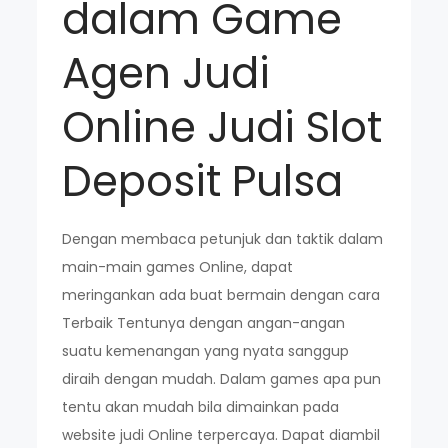
dalam Game
Agen Judi
Online Judi Slot
Deposit Pulsa
Dengan membaca petunjuk dan taktik dalam
main-main games Online, dapat
meringankan ada buat bermain dengan cara
Terbaik Tentunya dengan angan-angan
suatu kemenangan yang nyata sanggup
diraih dengan mudah. Dalam games apa pun
tentu akan mudah bila dimainkan pada
website judi Online terpercaya. Dapat diambil