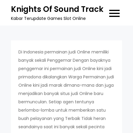
Skip
Knights Of Sound Track
to
Kabar Terupdate Games Slot Online
content
Di Indonesia permainan judi Online memiliki
banyak sekali Penggemar Dengan bayaknya
penggemar ini permainan judi Online kini jadi
primadona dikalangkan Warga Permainan judi
Online kini jadi marak dimana-mana dan juga
menjadikan banyak situs judi Online baru
bermunculan. Setiap agen tentunya
berlomba-lomba untuk memberikan satu
buah pelayanan yang Terbaik Tidak heran
seandainya saat ini banyak sekali pecinta