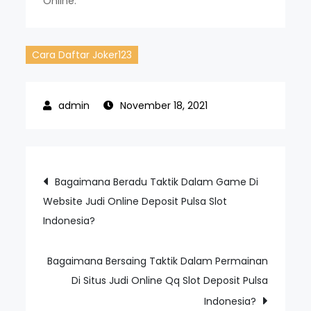
Online.
Cara Daftar Joker123
November 18, 2021
Post
Bagaimana Beradu Taktik Dalam Game Di
Website Judi Online Deposit Pulsa Slot
navigation
Indonesia?
Bagaimana Bersaing Taktik Dalam Permainan
Di Situs Judi Online Qq Slot Deposit Pulsa
Indonesia?