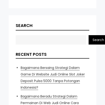
SEARCH
Search
RECENT POSTS
Bagaimana Bersaing Strategi Dalam
Game Di Website Judi Online Slot Joker
Deposit Pulsa 5000 Tanpa Potongan
Indonesia?
Bagaimana Beradu Strategi Dalam
Permainan Di Web Judi Online Cara