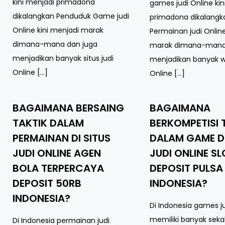
kini menjadi primadona
games judi Online kini
dikalangkan Penduduk Game judi
primadona dikalang
Online kini menjadi marak
Permainan judi Online 
dimana-mana dan juga
marak dimana-mana
menjadikan banyak situs judi
menjadikan banyak w
Online […]
Online […]
BAGAIMANA BERSAING
BAGAIMANA
TAKTIK DALAM
BERKOMPETISI 
PERMAINAN DI SITUS
DALAM GAME DI
JUDI ONLINE AGEN
JUDI ONLINE SL
BOLA TERPERCAYA
DEPOSIT PULSA
DEPOSIT 50RB
INDONESIA?
INDONESIA?
Di Indonesia games ju
memiliki banyak sekal
Di Indonesia permainan judi