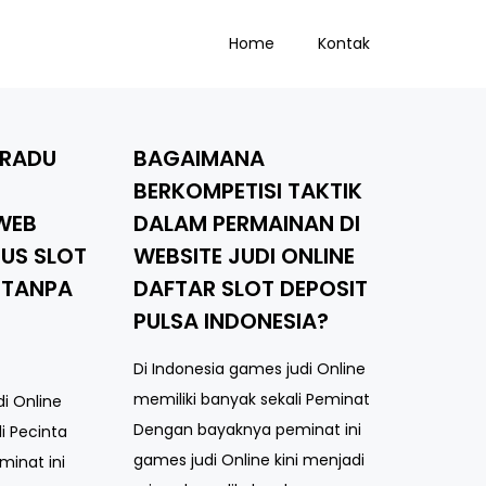
Home
Kontak
ERADU
BAGAIMANA
BERKOMPETISI TAKTIK
WEB
DALAM PERMAINAN DI
TUS SLOT
WEBSITE JUDI ONLINE
 TANPA
DAFTAR SLOT DEPOSIT
PULSA INDONESIA?
Di Indonesia games judi Online
memiliki banyak sekali Peminat
i Online
Dengan bayaknya peminat ini
i Pecinta
games judi Online kini menjadi
inat ini