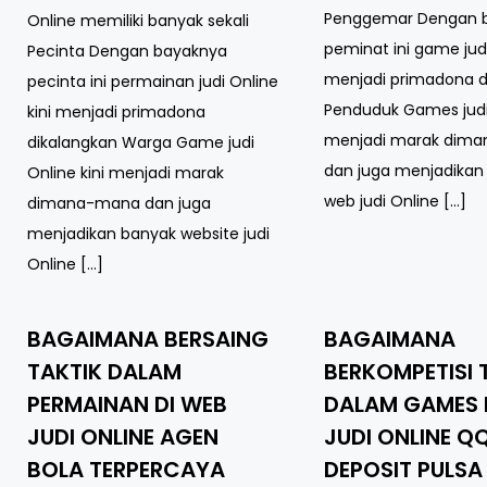
Penggemar Dengan 
Online memiliki banyak sekali
peminat ini game judi
Pecinta Dengan bayaknya
menjadi primadona d
pecinta ini permainan judi Online
Penduduk Games judi 
kini menjadi primadona
menjadi marak dim
dikalangkan Warga Game judi
dan juga menjadikan
Online kini menjadi marak
web judi Online […]
dimana-mana dan juga
menjadikan banyak website judi
Online […]
BAGAIMANA BERSAING
BAGAIMANA
TAKTIK DALAM
BERKOMPETISI 
PERMAINAN DI WEB
DALAM GAMES D
JUDI ONLINE AGEN
JUDI ONLINE Q
BOLA TERPERCAYA
DEPOSIT PULSA