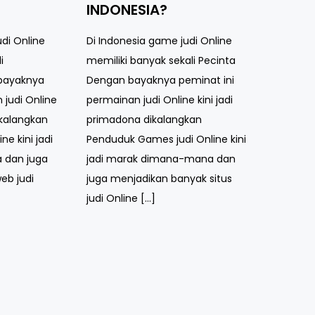
INDONESIA?
di Online
Di Indonesia game judi Online
i
memiliki banyak sekali Pecinta
bayaknya
Dengan bayaknya peminat ini
 judi Online
permainan judi Online kini jadi
ikalangkan
primadona dikalangkan
e kini jadi
Penduduk Games judi Online kini
 dan juga
jadi marak dimana-mana dan
eb judi
juga menjadikan banyak situs
judi Online […]