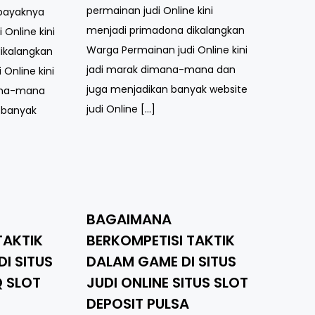
permainan judi Online kini
bayaknya
menjadi primadona dikalangkan
 Online kini
Warga Permainan judi Online kini
ikalangkan
jadi marak dimana-mana dan
Online kini
juga menjadikan banyak website
ana-mana
judi Online […]
 banyak
BAGAIMANA
TAKTIK
BERKOMPETISI TAKTIK
I SITUS
DALAM GAME DI SITUS
Q SLOT
JUDI ONLINE SITUS SLOT
DEPOSIT PULSA