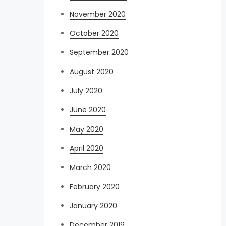
November 2020
October 2020
September 2020
August 2020
July 2020
June 2020
May 2020
April 2020
March 2020
February 2020
January 2020
December 2019