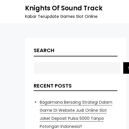
Skip
Knights Of Sound Track
to
Kabar Terupdate Games Slot Online
content
SEARCH
RECENT POSTS
Bagaimana Bersaing Strategi Dalam
Game Di Website Judi Online Slot
Joker Deposit Pulsa 5000 Tanpa
Potongan Indonesia?