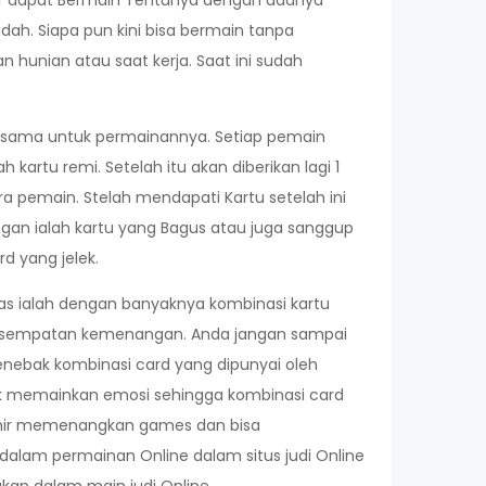
iar dapat Bermain Tentunya dengan adanya
ah. Siapa pun kini bisa bermain tanpa
nian atau saat kerja. Saat ini sudah
 sama untuk permainannya. Setiap pemain
artu remi. Setelah itu akan diberikan lagi 1
a pemain. Stelah mendapati Kartu setelah ini
n ialah kartu yang Bagus atau juga sanggup
d yang jelek.
s ialah dengan banyaknya kombinasi kartu
esempatan kemenangan. Anda jangan sampai
nebak kombinasi card yang dipunyai oleh
uk memainkan emosi sehingga kombinasi card
 mahir memenangkan games dan bisa
dalam permainan Online dalam situs judi Online