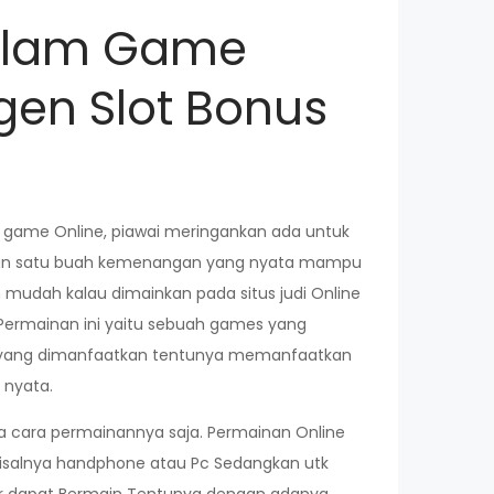
dalam Game
gen Slot Bonus
game Online, piawai meringankan ada untuk
pan satu buah kemenangan yang nyata mampu
mudah kalau dimainkan pada situs judi Online
 Permainan ini yaitu sebuah games yang
n yang dimanfaatkan tentunya memanfaatkan
 nyata.
a cara permainannya saja. Permainan Online
isalnya handphone atau Pc Sedangkan utk