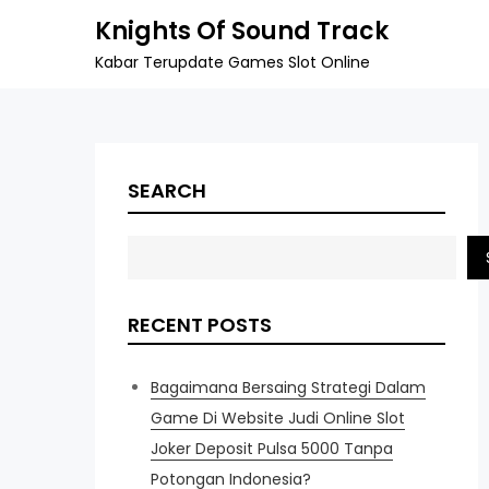
Skip
Knights Of Sound Track
to
Kabar Terupdate Games Slot Online
content
SEARCH
RECENT POSTS
Bagaimana Bersaing Strategi Dalam
Game Di Website Judi Online Slot
Joker Deposit Pulsa 5000 Tanpa
Potongan Indonesia?