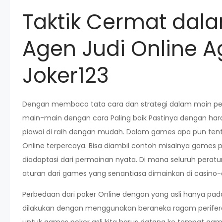
Taktik Cermat dal
Agen Judi Online A
Joker123
Dengan membaca tata cara dan strategi dalam main pe
main-main dengan cara Paling baik Pastinya dengan h
piawai di raih dengan mudah. Dalam games apa pun tentu
Online terpercaya. Bisa diambil contoh misalnya games 
diadaptasi dari permainan nyata. Di mana seluruh pera
aturan dari games yang senantiasa dimainkan di casino-
Perbedaan dari poker Online dengan yang asli hanya pad
dilakukan dengan menggunakan beraneka ragam perifer