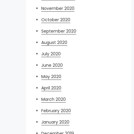
November 2020
October 2020
September 2020
August 2020
July 2020
June 2020
May 2020
April 2020
March 2020
February 2020
January 2020
December 2019