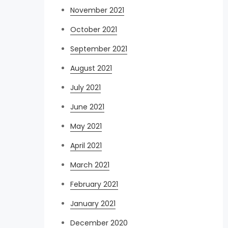
November 2021
October 2021
September 2021
August 2021
July 2021
June 2021
May 2021
April 2021
March 2021
February 2021
January 2021
December 2020