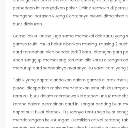
untuk games poker asli kita harus datang ke tempat ga
perbedaan ini menjadikan poker Online semakin di permu
mengenal batasan Ruang Contohnya piawai dimainkan rum
buat dilakukan.
Game Poker Online juga sama memakai dek kartu yang 
games Mula-mula bakal diberikan masing-masing 2 buah ka
card tambahan oleh bandar jadi 3 kartu ditangan para p
Anda sanggup memasang taruhan bila kartu ditangan a
menutup card seandainya nyatanya itu yakni card yang j
Taktik yang dapat diandalkan dalam games di atas mer
piawai didapatkan maka menciptakan sebuah kesempata
terburu-buru dalam membawa ketetapan untuk menebak k
karena dalam permainan card ini sangat penting buat 
dapat sulit buat ditebak. Tujuannya tentu saja buat 
mendatangkan keuntungan. Demikian artikel tentang tak