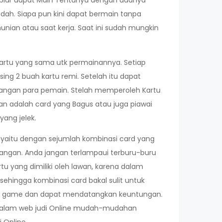
 biar dapat Main Tentunya dengan adanya
dah. Siapa pun kini dapat bermain tanpa
ian atau saat kerja. Saat ini sudah mungkin
rtu yang sama utk permainannya. Setiap
g 2 buah kartu remi. Setelah itu dapat
ditangan para pemain. Stelah memperoleh Kartu
an adalah card yang Bagus atau juga piawai
ang jelek.
 yaitu dengan sejumlah kombinasi card yang
gan. Anda jangan terlampaui terburu-buru
 yang dimiliki oleh lawan, karena dalam
ehingga kombinasi card bakal sulit untuk
an game dan dapat mendatangkan keuntungan.
e dalam web judi Online mudah-mudahan