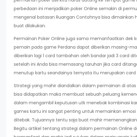
permainan poker asli kita harus datang ke tempat game
perbedaan ini menjadikan poker Online semakin di permu
mengenal batasan Ruangan Contohnya bisa dimainkan hun
buat dilakukan.
Permainan Poker Online juga sama memanfaatkan dek ka
pemain pada game Perdana dapat diberikan masing-masin
diberikan lagi 1 card tambahan oleh bandar jadi 3 card 
setelah ini Anda bisa memasang taruhan jika card ditang
menutup kartu seandainya ternyata itu merupakan card y
Strategi yang mahir diandalkan dalam permainan di atas
bisa didapatkan maka membuat sebuah peluang kemenan
dalam mengambil keputusan utk menebak kombinasi kartu
games kartu ini sangat penting untuk memainkan emosi s
ditebak. Tujuannya tentu saja buat mahir memenangk
Begitu artikel tentang strategi dalam permainan Onlin