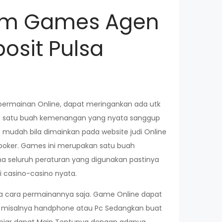
lam Games Agen
posit Pulsa
ermainan Online, dapat meringankan ada utk
ta satu buah kemenangan yang nyata sanggup
mudah bila dimainkan pada website judi Online
poker. Games ini merupakan satu buah
na seluruh peraturan yang digunakan pastinya
 casino-casino nyata.
da cara permainannya saja. Game Online dapat
misalnya handphone atau Pc Sedangkan buat