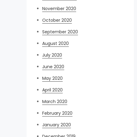
November 2020
October 2020
September 2020
August 2020
July 2020
June 2020
May 2020
April 2020
March 2020
February 2020
January 2020
December 2019