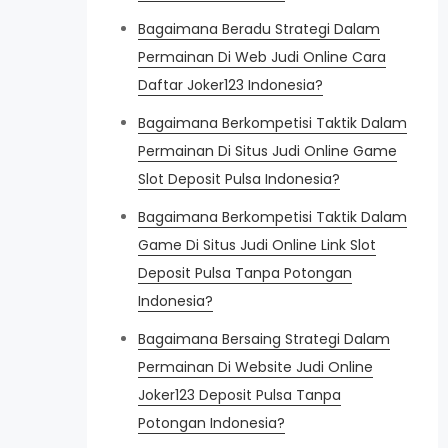
Bagaimana Beradu Strategi Dalam
Permainan Di Web Judi Online Cara
Daftar Joker123 Indonesia?
Bagaimana Berkompetisi Taktik Dalam
Permainan Di Situs Judi Online Game
Slot Deposit Pulsa Indonesia?
Bagaimana Berkompetisi Taktik Dalam
Game Di Situs Judi Online Link Slot
Deposit Pulsa Tanpa Potongan
Indonesia?
Bagaimana Bersaing Strategi Dalam
Permainan Di Website Judi Online
Joker123 Deposit Pulsa Tanpa
Potongan Indonesia?