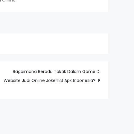
 Online.
Bagaimana Beradu Taktik Dalam Game Di
Website Judi Online Joker123 Apk Indonesia?