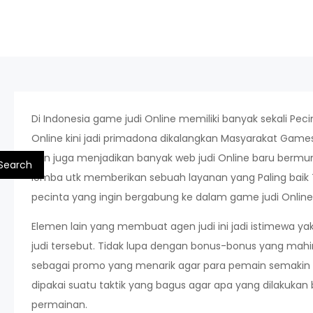
Di Indonesia game judi Online memiliki banyak sekali Pe
Online kini jadi primadona dikalangkan Masyarakat Game
dan juga menjadikan banyak web judi Online baru bermu
Search
lomba utk memberikan sebuah layanan yang Paling baik Ti
pecinta yang ingin bergabung ke dalam game judi Online
Elemen lain yang membuat agen judi ini jadi istimewa 
judi tersebut. Tidak lupa dengan bonus-bonus yang mahir
sebagai promo yang menarik agar para pemain semakin a
dipakai suatu taktik yang bagus agar apa yang dilakuk
permainan.