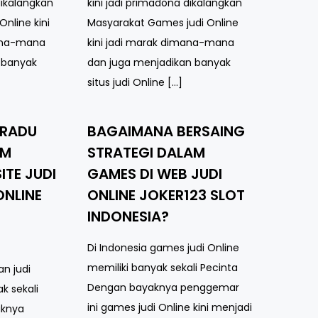
ikalangkan
kini jadi primadona dikalangkan
nline kini
Masyarakat Games judi Online
ana-mana
kini jadi marak dimana-mana
 banyak
dan juga menjadikan banyak
situs judi Online […]
ERADU
BAGAIMANA BERSAING
AM
STRATEGI DALAM
ITE JUDI
GAMES DI WEB JUDI
ONLINE
ONLINE JOKER123 SLOT
INDONESIA?
Di Indonesia games judi Online
memiliki banyak sekali Pecinta
an judi
Dengan bayaknya penggemar
k sekali
ini games judi Online kini menjadi
aknya