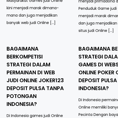
Masyarakat Games judi Online
menjadi primadona d
kini menjadi marak dimana-
Penduduk Game judi O
mana dan juga menjadikan
menjadi marak dim
banyak web judi Online […]
dan juga menjadikan
situs judi Online […]
BAGAIMANA
BAGAIMANA B
BERKOMPETISI
STRATEGI DAL
STRATEGI DALAM
GAMES DI WEBS
PERMAINAN DI WEB
ONLINE POKER 
JUDI ONLINE JOKER123
DEPOSIT PULSA
DEPOSIT PULSA TANPA
INDONESIA?
POTONGAN
Di Indonesia permain
INDONESIA?
Online memiliki banya
Pecinta Dengan bay
Di Indonesia games judi Online