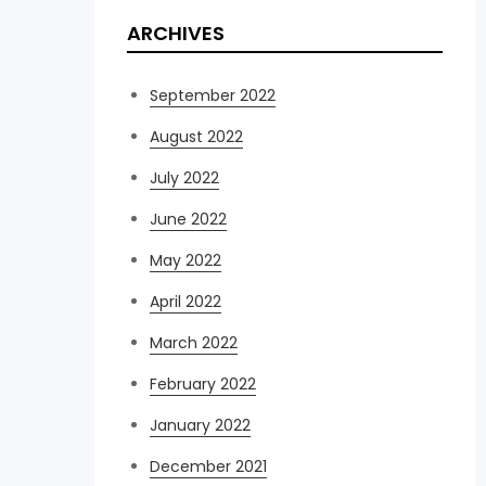
ARCHIVES
September 2022
August 2022
July 2022
June 2022
May 2022
April 2022
March 2022
February 2022
January 2022
December 2021