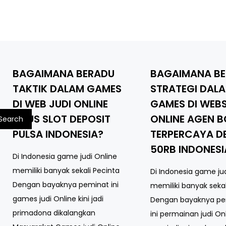
BAGAIMANA BERADU
BAGAIMANA BE
TAKTIK DALAM GAMES
STRATEGI DAL
DI WEB JUDI ONLINE
GAMES DI WEBS
SITUS SLOT DEPOSIT
ONLINE AGEN B
Search
PULSA INDONESIA?
TERPERCAYA D
50RB INDONESI
Di Indonesia game judi Online
memiliki banyak sekali Pecinta
Di Indonesia game jud
Dengan bayaknya peminat ini
memiliki banyak seka
games judi Online kini jadi
Dengan bayaknya p
primadona dikalangkan
ini permainan judi Onl