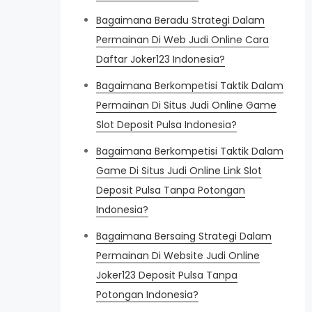
Bagaimana Beradu Strategi Dalam
Permainan Di Web Judi Online Cara
Daftar Joker123 Indonesia?
Bagaimana Berkompetisi Taktik Dalam
Permainan Di Situs Judi Online Game
Slot Deposit Pulsa Indonesia?
Bagaimana Berkompetisi Taktik Dalam
Game Di Situs Judi Online Link Slot
Deposit Pulsa Tanpa Potongan
Indonesia?
Bagaimana Bersaing Strategi Dalam
Permainan Di Website Judi Online
Joker123 Deposit Pulsa Tanpa
Potongan Indonesia?