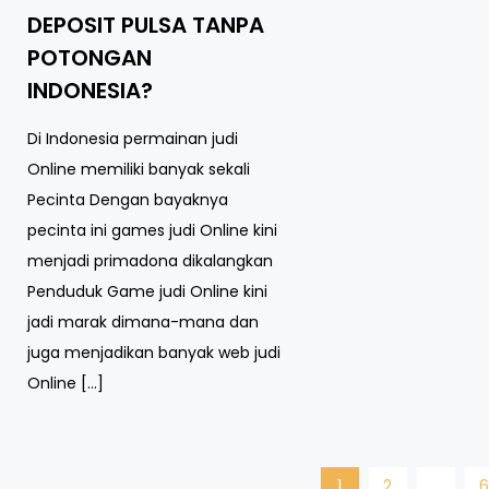
DEPOSIT PULSA TANPA
POTONGAN
INDONESIA?
Di Indonesia permainan judi
Online memiliki banyak sekali
Pecinta Dengan bayaknya
pecinta ini games judi Online kini
menjadi primadona dikalangkan
Penduduk Game judi Online kini
jadi marak dimana-mana dan
juga menjadikan banyak web judi
Online […]
1
2
…
6