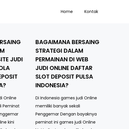
Home
Kontak
RSAING
BAGAIMANA BERSAING
AM
STRATEGI DALAM
ITE JUDI
PERMAINAN DI WEB
OLA
JUDI ONLINE DAFTAR
EPOSIT
SLOT DEPOSIT PULSA
A?
INDONESIA?
i Online
Di Indonesia games judi Online
li Peminat
memiliki banyak sekali
enggemar
Penggemar Dengan bayaknya
ine kini
peminat ini games judi Online