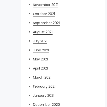
November 2021
October 2021
September 2021
August 2021
July 2021
June 2021
May 2021
April 2021
March 2021
February 2021
January 2021
December 2020