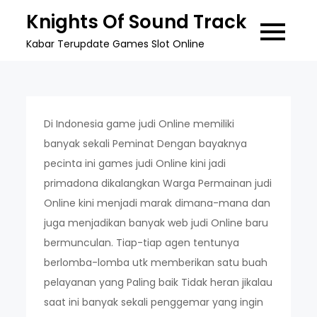
Skip
Knights Of Sound Track
to
Kabar Terupdate Games Slot Online
content
Di Indonesia game judi Online memiliki
banyak sekali Peminat Dengan bayaknya
pecinta ini games judi Online kini jadi
primadona dikalangkan Warga Permainan judi
Online kini menjadi marak dimana-mana dan
juga menjadikan banyak web judi Online baru
bermunculan. Tiap-tiap agen tentunya
berlomba-lomba utk memberikan satu buah
pelayanan yang Paling baik Tidak heran jikalau
saat ini banyak sekali penggemar yang ingin