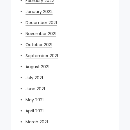
February 2022
January 2022
December 2021
November 2021
October 2021
September 2021
August 2021
July 2021
June 2021
May 2021
April 2021
March 2021