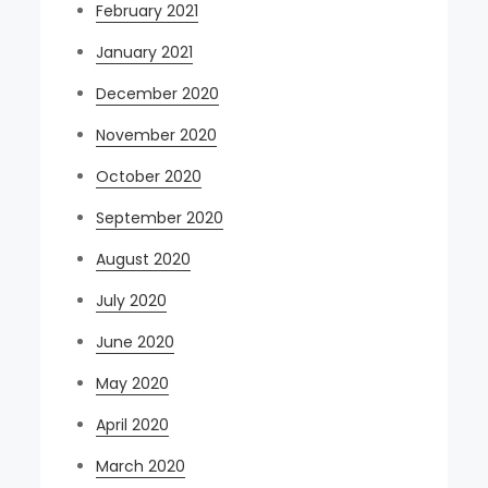
February 2021
January 2021
December 2020
November 2020
October 2020
September 2020
August 2020
July 2020
June 2020
May 2020
April 2020
March 2020