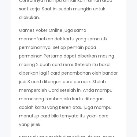
Contohnya mampu dimainkan rumah atau
saat kerja. Saat ini sudah mungkin untuk
dilakukan.
Games Poker Online juga sama
memanfaatkan dek kartu yang sama utk
permainannya. Setiap pemain pada
permainan Pertama dapat diberikan masing-
masing 2 buah card remi. Setelah itu bakal
diberikan lagi 1 card penambahan oleh bandar
jadi 3 card ditangan para pemain. Stelah
memperoleh Card setelah ini Anda mampu
memasang taruhan bila kartu ditangan
adalah kartu yang Keren atau juga mampu
menutup card bila ternyata itu yakni card
yang jelek.