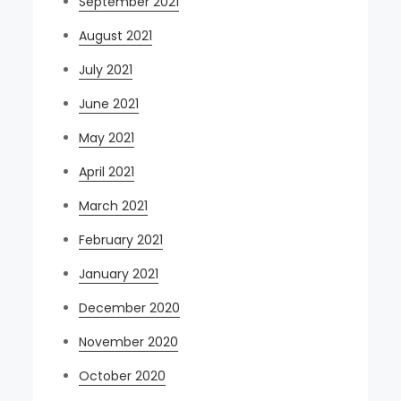
September 2021
August 2021
July 2021
June 2021
May 2021
April 2021
March 2021
February 2021
January 2021
December 2020
November 2020
October 2020