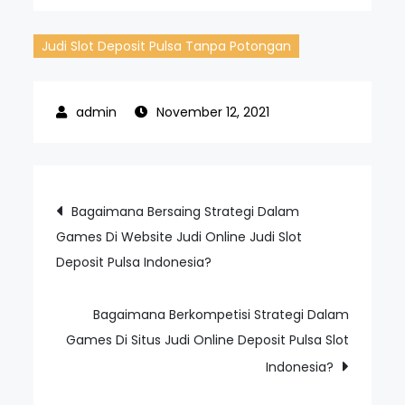
Judi Slot Deposit Pulsa Tanpa Potongan
November 12, 2021
Post
Bagaimana Bersaing Strategi Dalam
Games Di Website Judi Online Judi Slot
navigation
Deposit Pulsa Indonesia?
Bagaimana Berkompetisi Strategi Dalam
Games Di Situs Judi Online Deposit Pulsa Slot
Indonesia?