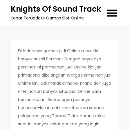
Skip
Knights Of Sound Track
to
Kabar Terupdate Games Slot Online
content
Di Indonesia games judi Online memiliki
banyak sekali Peminat Dengan bayaknya
peminat ini permainan judi Online kini jadi
primadona dikalangkan Warga Permainan judi
Online kini jadi marak dimana-mana dan juga
menjadikan banyak situs judi Online baru
bermunculan. Setiap agen pastinya
berlomba-lomba utk memberikan sebuah
pelayanan yang Terbaik Tidak heran jikalau
saat ini banyak sekali pecinta yang ingin