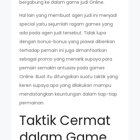
bergabung ke dalam game judi Online.
Hal lain yang membuat agen judi ini menjadi
special yaitu sejumlah ragam games yang
ada pada agen judi tersebut. Tidak lupa
dengan bonus-bonus yang piawai diberikan
terhadap pemain ini juga dimanfaatkan
sebagai promo yang menarik supaya para
pemain semakin antusias pada games
Online. Buat itu difungsikan suatu taktik yang
keren supaya apa yang dilakukan mampu
mendatangkan keuntungan dalam tiap-tiap
permainan.
Taktik Cermat
dalam Game