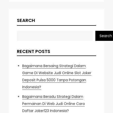
SEARCH
Search
RECENT POSTS
Bagaimana Bersaing Strategi Dalam
Game Di Website Judi Online Slot Joker
Deposit Pulsa 5000 Tanpa Potongan
Indonesia?
Bagaimana Beradu Strategi Dalam
Permainan Di Web Judi Online Cara
Daftar Joker123 Indonesia?