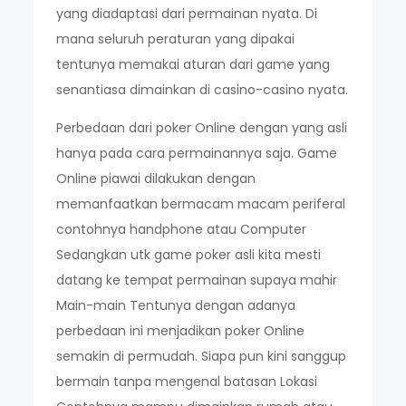
yang diadaptasi dari permainan nyata. Di
mana seluruh peraturan yang dipakai
tentunya memakai aturan dari game yang
senantiasa dimainkan di casino-casino nyata.
Perbedaan dari poker Online dengan yang asli
hanya pada cara permainannya saja. Game
Online piawai dilakukan dengan
memanfaatkan bermacam macam periferal
contohnya handphone atau Computer
Sedangkan utk game poker asli kita mesti
datang ke tempat permainan supaya mahir
Main-main Tentunya dengan adanya
perbedaan ini menjadikan poker Online
semakin di permudah. Siapa pun kini sanggup
bermain tanpa mengenal batasan Lokasi