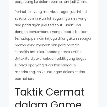
bergabung ke dalam permainan judi Online.
Perihal lain yang membuat agen judi ini jadi
special yakni sejumlah ragam games yang
ada pada agen judi tersebut. Tidak lupa
dengan bonus-bonus yang dapat diberikan
terhadap pemain ini juga difungsikan sebagai
promo yang menarik biar para pemain
semakin antusias kepada games Online.
Untuk itu dipakai sebuah taktik yang bagus
supaya apa yang dilakukan sanggup
mendatangkan keuntungan dalam setiap
permainan.
Taktik Cermat
dalam Game