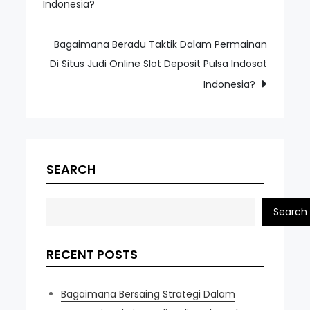
Indonesia?
Bagaimana Beradu Taktik Dalam Permainan
Di Situs Judi Online Slot Deposit Pulsa Indosat
Indonesia?
SEARCH
Search
RECENT POSTS
Bagaimana Bersaing Strategi Dalam