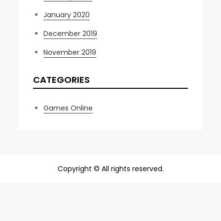
January 2020
December 2019
November 2019
CATEGORIES
Games Online
Copyright © All rights reserved.