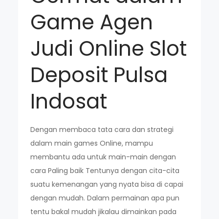
Game Agen
Judi Online Slot
Deposit Pulsa
Indosat
Dengan membaca tata cara dan strategi
dalam main games Online, mampu
membantu ada untuk main-main dengan
cara Paling baik Tentunya dengan cita-cita
suatu kemenangan yang nyata bisa di capai
dengan mudah. Dalam permainan apa pun
tentu bakal mudah jikalau dimainkan pada