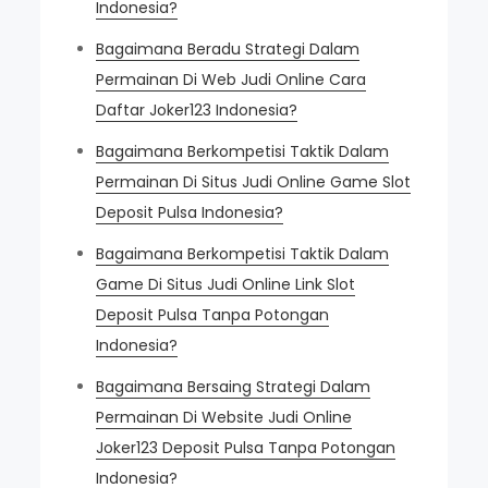
Indonesia?
Bagaimana Beradu Strategi Dalam
Permainan Di Web Judi Online Cara
Daftar Joker123 Indonesia?
Bagaimana Berkompetisi Taktik Dalam
Permainan Di Situs Judi Online Game Slot
Deposit Pulsa Indonesia?
Bagaimana Berkompetisi Taktik Dalam
Game Di Situs Judi Online Link Slot
Deposit Pulsa Tanpa Potongan
Indonesia?
Bagaimana Bersaing Strategi Dalam
Permainan Di Website Judi Online
Joker123 Deposit Pulsa Tanpa Potongan
Indonesia?