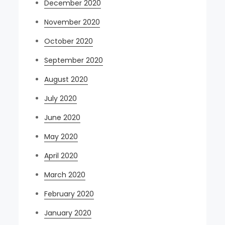
December 2020
November 2020
October 2020
September 2020
August 2020
July 2020
June 2020
May 2020
April 2020
March 2020
February 2020
January 2020