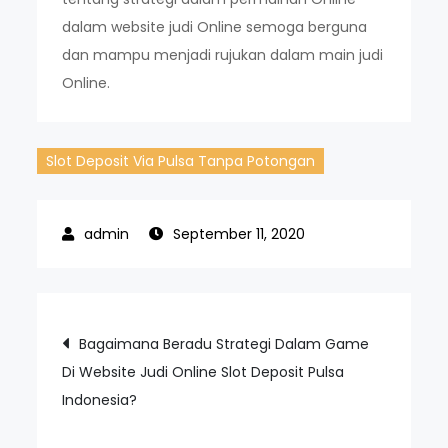
dalam website judi Online semoga berguna
dan mampu menjadi rujukan dalam main judi
Online.
Slot Deposit Via Pulsa Tanpa Potongan
September 11, 2020
Post
Bagaimana Beradu Strategi Dalam Game
Di Website Judi Online Slot Deposit Pulsa
navigation
Indonesia?