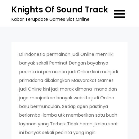
Skip
Knights Of Sound Track
to
Kabar Terupdate Games Slot Online
content
Di Indonesia permainan judi Online memiliki
banyak sekali Peminat Dengan bayaknya
pecinta ini permainan judi Online kini menjadi
primadona dikalangkan Masyarakat Games
judi Online kini jadi marak dimana-mana dan
juga menjadikan banyak website judi Online
baru bermunculan. Setiap agen pastinya
berlomba-lomba utk memberikan satu buah
layanan yang Terbaik Tidak heran jikalau saat
ini banyak sekali pecinta yang ingin