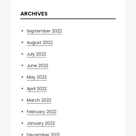
ARCHIVES
September 2022
August 2022
July 2022
June 2022
May 2022
April 2022
March 2022
February 2022
January 2022
December 2021