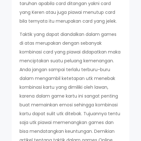
taruhan apabila card ditangan yakni card
yang Keren atau juga piawai menutup card
bila ternyata itu merupakan card yang jelek.
Taktik yang dapat diandalkan dalam games
di atas merupakan dengan sebanyak
kombinasi card yang piawai didapatkan maka
menciptakan suatu peluang kemenangan.
Anda jangan sampai terlalu terburu-buru
dalam mengambil ketetapan utk menebak
kombinasi kartu yang dimiliki oleh lawan,
karena dalam game kartu ini sangat penting
buat memainkan emosi sehingga kombinasi
kartu dapat sulit utk ditebak. Tujuannya tentu
saja utk piawai memenangkan games dan
bisa mendatangkan keuntungan. Demikian
artikel tentang taktik dalam games Online