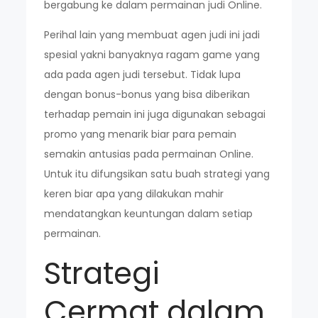
bergabung ke dalam permainan judi Online.
Perihal lain yang membuat agen judi ini jadi
spesial yakni banyaknya ragam game yang
ada pada agen judi tersebut. Tidak lupa
dengan bonus-bonus yang bisa diberikan
terhadap pemain ini juga digunakan sebagai
promo yang menarik biar para pemain
semakin antusias pada permainan Online.
Untuk itu difungsikan satu buah strategi yang
keren biar apa yang dilakukan mahir
mendatangkan keuntungan dalam setiap
permainan.
Strategi
Cermat dalam