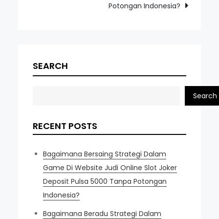
Potongan Indonesia?
SEARCH
Search
RECENT POSTS
Bagaimana Bersaing Strategi Dalam
Game Di Website Judi Online Slot Joker
Deposit Pulsa 5000 Tanpa Potongan
Indonesia?
Bagaimana Beradu Strategi Dalam