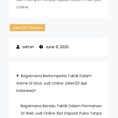
Online.
Joker123 Terbaru
June 9, 2020
Post
Bagaimana Berkompetisi Taktik Dalam
Game Di Situs Judi Online Joker123 Apk
navigation
Indonesia?
Bagaimana Beradu Taktik Dalam Permainan
Di Web Judi Online Slot Deposit Pulsa Tanpa