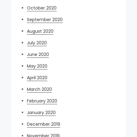
October 2020
September 2020
August 2020
July 2020
June 2020
May 2020
April 2020
March 2020
February 2020
January 2020
December 2019
November 2019