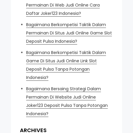
Permainan Di Web Judi Online Cara
Daftar Joker123 Indonesia?
Bagaimana Berkompetisi Taktik Dalam
Permainan Di Situs Judi Online Game Slot
Deposit Pulsa Indonesia?
Bagaimana Berkompetisi Taktik Dalam
Game Di Situs Judi Online Link Slot
Deposit Pulsa Tanpa Potongan
Indonesia?
Bagaimana Bersaing Strategi Dalam
Permainan Di Website Judi Online
Joker123 Deposit Pulsa Tanpa Potongan
Indonesia?
ARCHIVES