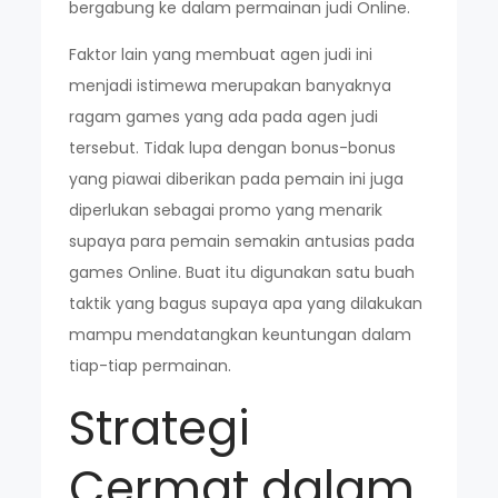
bergabung ke dalam permainan judi Online.
Faktor lain yang membuat agen judi ini
menjadi istimewa merupakan banyaknya
ragam games yang ada pada agen judi
tersebut. Tidak lupa dengan bonus-bonus
yang piawai diberikan pada pemain ini juga
diperlukan sebagai promo yang menarik
supaya para pemain semakin antusias pada
games Online. Buat itu digunakan satu buah
taktik yang bagus supaya apa yang dilakukan
mampu mendatangkan keuntungan dalam
tiap-tiap permainan.
Strategi
Cermat dalam