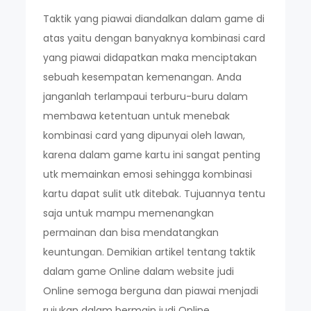
Taktik yang piawai diandalkan dalam game di
atas yaitu dengan banyaknya kombinasi card
yang piawai didapatkan maka menciptakan
sebuah kesempatan kemenangan. Anda
janganlah terlampaui terburu-buru dalam
membawa ketentuan untuk menebak
kombinasi card yang dipunyai oleh lawan,
karena dalam game kartu ini sangat penting
utk memainkan emosi sehingga kombinasi
kartu dapat sulit utk ditebak. Tujuannya tentu
saja untuk mampu memenangkan
permainan dan bisa mendatangkan
keuntungan. Demikian artikel tentang taktik
dalam game Online dalam website judi
Online semoga berguna dan piawai menjadi
rujukan dalam bermain judi Online.