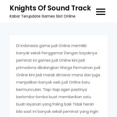
Skip
Knights Of Sound Track
to
Kabar Terupdate Games Slot Online
content
Di Indonesia game judi Online memiliki
banyak sekali Penggemar Dengan bayaknya
peminat ini games judi Online kini jadi
primadona dikalangkan Warga Permainan judi
Online kini jadi marak dimana-mana dan juga
menjadikan banyak web judi Online baru
bermunculan. Tiap-tiap agen pastinya
berlomba-lomba buat memberikan satu
buah layanan yang Paling baik Tidak heran
bila saat ini banyak sekali peminat yang ingin