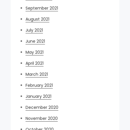
September 2021
August 2021
July 2021
June 2021
May 2021
April 2021
March 2021
February 2021
January 2021
December 2020
November 2020
October 2020