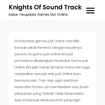
Skip
Knights Of Sound Track
to
Kabar Terupdate Games Slot Online
content
Di Indonesia games judi Online memiliki
banyak sekali Peminat Dengan bayaknya
pecinta ini game judi Online kini jadi
primadona dikalangkan Penduduk Game judi
Online kini jadi marak dimana-mana dan juga
menjadikan banyak web judi Online baru
bermunculan. Tiap-tiap agen pastinya
berlomba-lomba utk memberikan satu buah
pelayanan yang Terbaik Tidak heran kalau
saat ini banyak sekali pecinta yang ingin