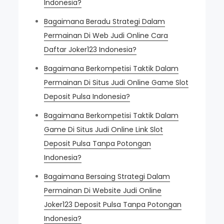
Indonesia?
Bagaimana Beradu Strategi Dalam
Permainan Di Web Judi Online Cara
Daftar Joker123 Indonesia?
Bagaimana Berkompetisi Taktik Dalam
Permainan Di Situs Judi Online Game Slot
Deposit Pulsa Indonesia?
Bagaimana Berkompetisi Taktik Dalam
Game Di Situs Judi Online Link Slot
Deposit Pulsa Tanpa Potongan
Indonesia?
Bagaimana Bersaing Strategi Dalam
Permainan Di Website Judi Online
Joker123 Deposit Pulsa Tanpa Potongan
Indonesia?