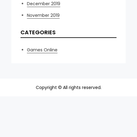
December 2019
November 2019
CATEGORIES
Games Online
Copyright © All rights reserved.