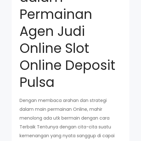
Permainan
Agen Judi
Online Slot
Online Deposit
Pulsa
Dengan membaca arahan dan strategi
dalam main permainan Online, mahir
menolong ada utk bermain dengan cara
Terbaik Tentunya dengan cita-cita suatu
kemenangan yang nyata sanggup di capai