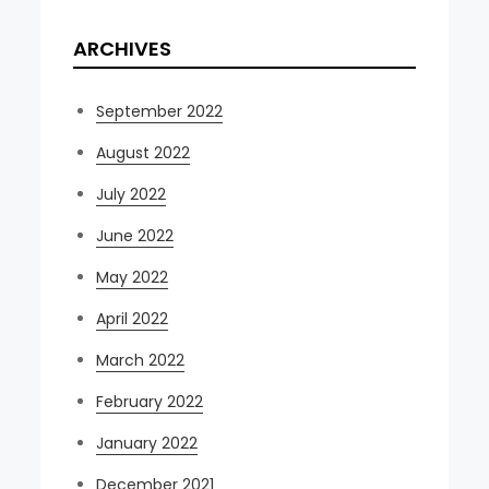
ARCHIVES
September 2022
August 2022
July 2022
June 2022
May 2022
April 2022
March 2022
February 2022
January 2022
December 2021