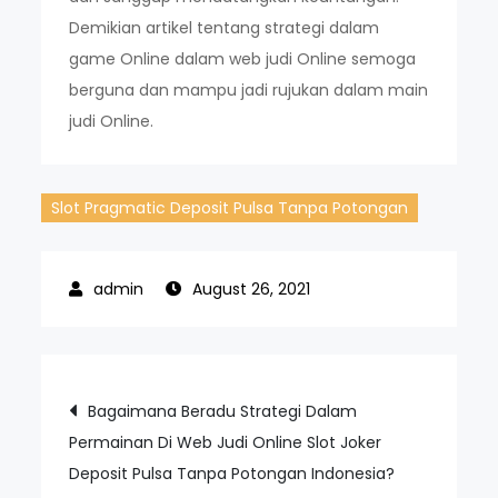
Demikian artikel tentang strategi dalam
game Online dalam web judi Online semoga
berguna dan mampu jadi rujukan dalam main
judi Online.
Slot Pragmatic Deposit Pulsa Tanpa Potongan
August 26, 2021
Post
Bagaimana Beradu Strategi Dalam
Permainan Di Web Judi Online Slot Joker
navigation
Deposit Pulsa Tanpa Potongan Indonesia?