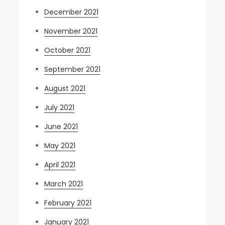
December 2021
November 2021
October 2021
September 2021
August 2021
July 2021
June 2021
May 2021
April 2021
March 2021
February 2021
January 2021