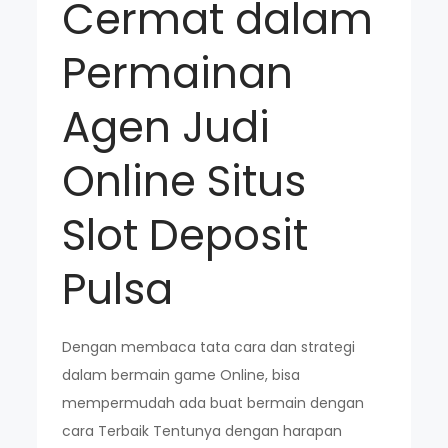
Cermat dalam
Permainan
Agen Judi
Online Situs
Slot Deposit
Pulsa
Dengan membaca tata cara dan strategi
dalam bermain game Online, bisa
mempermudah ada buat bermain dengan
cara Terbaik Tentunya dengan harapan