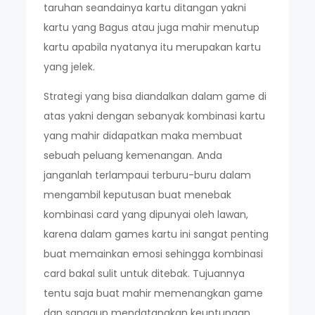
taruhan seandainya kartu ditangan yakni
kartu yang Bagus atau juga mahir menutup
kartu apabila nyatanya itu merupakan kartu
yang jelek.
Strategi yang bisa diandalkan dalam game di
atas yakni dengan sebanyak kombinasi kartu
yang mahir didapatkan maka membuat
sebuah peluang kemenangan. Anda
janganlah terlampaui terburu-buru dalam
mengambil keputusan buat menebak
kombinasi card yang dipunyai oleh lawan,
karena dalam games kartu ini sangat penting
buat memainkan emosi sehingga kombinasi
card bakal sulit untuk ditebak. Tujuannya
tentu saja buat mahir memenangkan game
dan sanggup mendatangkan keuntungan.