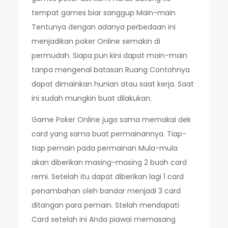
tempat games biar sanggup Main-main
Tentunya dengan adanya perbedaan ini
menjadikan poker Online semakin di
permudah. Siapa pun kini dapat main-main
tanpa mengenal batasan Ruang Contohnya
dapat dimainkan hunian atau saat kerja. Saat
ini sudah mungkin buat dilakukan.
Game Poker Online juga sama memakai dek
card yang sama buat permainannya. Tiap-
tiap pemain pada permainan Mula-mula
akan diberikan masing-masing 2 buah card
remi. Setelah itu dapat diberikan lagi 1 card
penambahan oleh bandar menjadi 3 card
ditangan para pemain. Stelah mendapati
Card setelah ini Anda piawai memasang