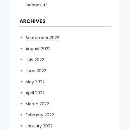
Indonesia?
ARCHIVES
September 2022
August 2022
July 2022
June 2022
May 2022
April 2022
March 2022
February 2022
January 2022