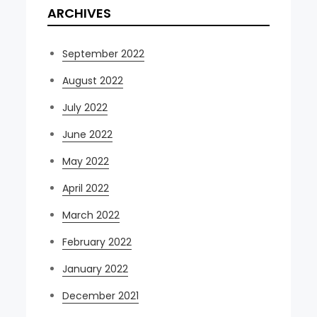
ARCHIVES
September 2022
August 2022
July 2022
June 2022
May 2022
April 2022
March 2022
February 2022
January 2022
December 2021