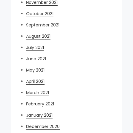
November 2021
October 2021
September 2021
August 2021
July 2021
June 2021
May 2021
April 2021
March 2021
February 2021
January 2021
December 2020