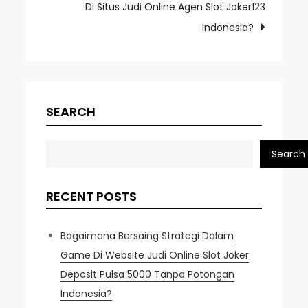
Di Situs Judi Online Agen Slot Joker123
Indonesia?
SEARCH
Search
RECENT POSTS
Bagaimana Bersaing Strategi Dalam
Game Di Website Judi Online Slot Joker
Deposit Pulsa 5000 Tanpa Potongan
Indonesia?