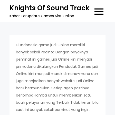
Skip
Knights Of Sound Track
to
Kabar Terupdate Games Slot Online
content
Di Indonesia game judi Online memiliki
banyak sekali Pecinta Dengan bayaknya
peminat ini games judi Online kini menjadi
primadona dikalangkan Penduduk Games judi
Online kini menjadi marak dimana-mana dan
juga menjadikan banyak website judi Online
baru bermunculan. Setiap agen pastinya
berlomba-lomba untuk memberikan satu
buah pelayanan yang Terbaik Tidak heran bila
saat ini banyak sekali peminat yang ingin