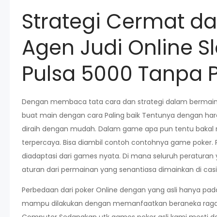
Strategi Cermat 
Agen Judi Online Sl
Pulsa 5000 Tanpa 
Dengan membaca tata cara dan strategi dalam bermai
buat main dengan cara Paling baik Tentunya dengan h
diraih dengan mudah. Dalam game apa pun tentu bakal m
terpercaya. Bisa diambil contoh contohnya game poker.
diadaptasi dari games nyata. Di mana seluruh peratur
aturan dari permainan yang senantiasa dimainkan di cas
Perbedaan dari poker Online dengan yang asli hanya pa
mampu dilakukan dengan memanfaatkan beraneka raga