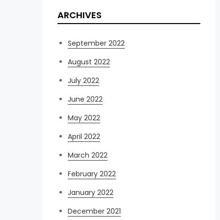
ARCHIVES
September 2022
August 2022
July 2022
June 2022
May 2022
April 2022
March 2022
February 2022
January 2022
December 2021