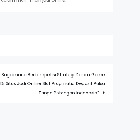
dalam main-main judi Online.
Bagaimana Berkompetisi Strategi Dalam Game
Di Situs Judi Online Slot Pragmatic Deposit Pulsa
Tanpa Potongan Indonesia?