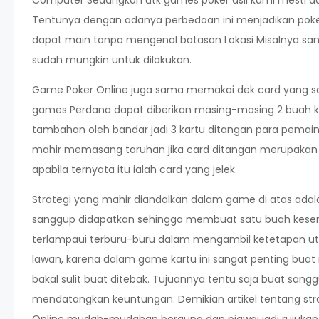
Computer Sedangkan utk games poker asli kami mesti d
Tentunya dengan adanya perbedaan ini menjadikan poker
dapat main tanpa mengenal batasan Lokasi Misalnya sang
sudah mungkin untuk dilakukan.
Game Poker Online juga sama memakai dek card yang s
games Perdana dapat diberikan masing-masing 2 buah kartu
tambahan oleh bandar jadi 3 kartu ditangan para pemain
mahir memasang taruhan jika card ditangan merupakan 
apabila ternyata itu ialah card yang jelek.
Strategi yang mahir diandalkan dalam game di atas ada
sanggup didapatkan sehingga membuat satu buah kes
terlampaui terburu-buru dalam mengambil ketetapan utk
lawan, karena dalam game kartu ini sangat penting bua
bakal sulit buat ditebak. Tujuannya tentu saja buat 
mendatangkan keuntungan. Demikian artikel tentang stra