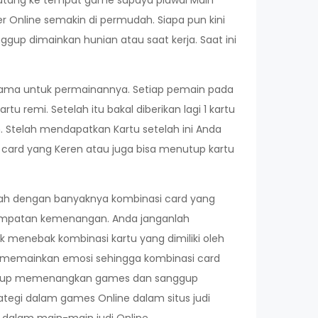
atang ke tempat game supaya piawai Main
 Online semakin di permudah. Siapa pun kini
gup dimainkan hunian atau saat kerja. Saat ini
ama untuk permainannya. Setiap pemain pada
 remi. Setelah itu bakal diberikan lagi 1 kartu
. Stelah mendapatkan Kartu setelah ini Anda
card yang Keren atau juga bisa menutup kartu
lah dengan banyaknya kombinasi card yang
empatan kemenangan. Anda janganlah
 menebak kombinasi kartu yang dimiliki oleh
t memainkan emosi sehingga kombinasi card
sanggup memenangkan games dan sanggup
tegi dalam games Online dalam situs judi