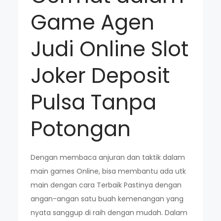
Game Agen
Judi Online Slot
Joker Deposit
Pulsa Tanpa
Potongan
Dengan membaca anjuran dan taktik dalam
main games Online, bisa membantu ada utk
main dengan cara Terbaik Pastinya dengan
angan-angan satu buah kemenangan yang
nyata sanggup di raih dengan mudah. Dalam