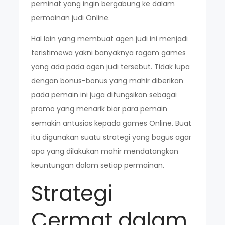
peminat yang ingin bergabung ke dalam
permainan judi Online.
Hal lain yang membuat agen judi ini menjadi
teristimewa yakni banyaknya ragam games
yang ada pada agen judi tersebut. Tidak lupa
dengan bonus-bonus yang mahir diberikan
pada pemain ini juga difungsikan sebagai
promo yang menarik biar para pemain
semakin antusias kepada games Online. Buat
itu digunakan suatu strategi yang bagus agar
apa yang dilakukan mahir mendatangkan
keuntungan dalam setiap permainan.
Strategi
Cermat dalam