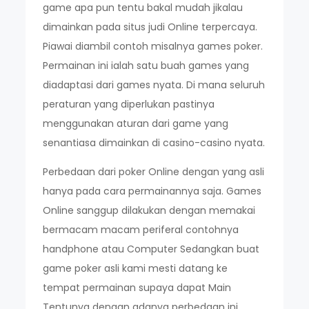
game apa pun tentu bakal mudah jikalau
dimainkan pada situs judi Online terpercaya.
Piawai diambil contoh misalnya games poker.
Permainan ini ialah satu buah games yang
diadaptasi dari games nyata. Di mana seluruh
peraturan yang diperlukan pastinya
menggunakan aturan dari game yang
senantiasa dimainkan di casino-casino nyata.
Perbedaan dari poker Online dengan yang asli
hanya pada cara permainannya saja. Games
Online sanggup dilakukan dengan memakai
bermacam macam periferal contohnya
handphone atau Computer Sedangkan buat
game poker asli kami mesti datang ke
tempat permainan supaya dapat Main
Tentunya dengan adanya perbedaan ini