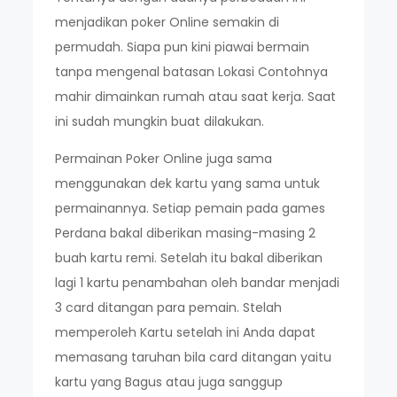
menjadikan poker Online semakin di
permudah. Siapa pun kini piawai bermain
tanpa mengenal batasan Lokasi Contohnya
mahir dimainkan rumah atau saat kerja. Saat
ini sudah mungkin buat dilakukan.
Permainan Poker Online juga sama
menggunakan dek kartu yang sama untuk
permainannya. Setiap pemain pada games
Perdana bakal diberikan masing-masing 2
buah kartu remi. Setelah itu bakal diberikan
lagi 1 kartu penambahan oleh bandar menjadi
3 card ditangan para pemain. Stelah
memperoleh Kartu setelah ini Anda dapat
memasang taruhan bila card ditangan yaitu
kartu yang Bagus atau juga sanggup