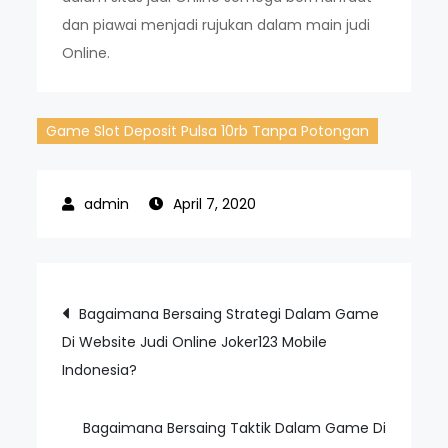
dan piawai menjadi rujukan dalam main judi
Online.
Game Slot Deposit Pulsa 10rb Tanpa Potongan
April 7, 2020
Post
Bagaimana Bersaing Strategi Dalam Game
Di Website Judi Online Joker123 Mobile
navigation
Indonesia?
Bagaimana Bersaing Taktik Dalam Game Di