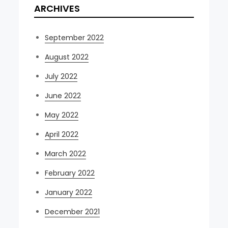
ARCHIVES
September 2022
August 2022
July 2022
June 2022
May 2022
April 2022
March 2022
February 2022
January 2022
December 2021