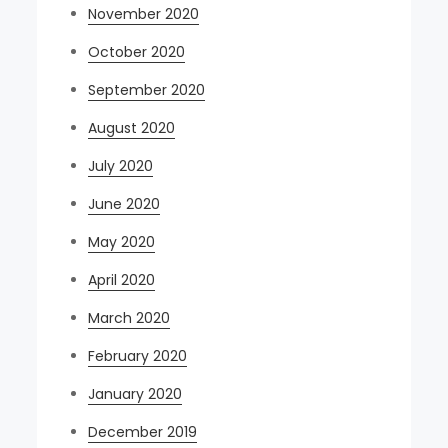
November 2020
October 2020
September 2020
August 2020
July 2020
June 2020
May 2020
April 2020
March 2020
February 2020
January 2020
December 2019