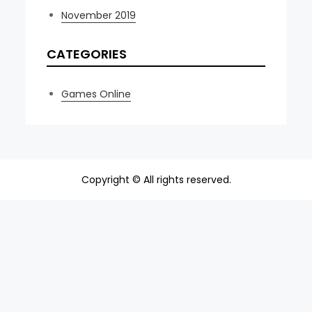
November 2019
CATEGORIES
Games Online
Copyright © All rights reserved.