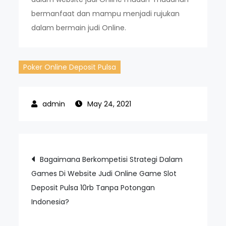
bermanfaat dan mampu menjadi rujukan
dalam bermain judi Online.
Poker Online Deposit Pulsa
May 24, 2021
Post
Bagaimana Berkompetisi Strategi Dalam
Games Di Website Judi Online Game Slot
navigation
Deposit Pulsa 10rb Tanpa Potongan
Indonesia?