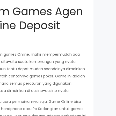
lam Games Agen
line Deposit
in games Online, mahir mempermudah ada
 cita-cita suatu kemenangan yang nyata
un tentu dapat mudah seandainya dimainkan
ontoh contohnya games poker. Game ini adalah
 mana semua peraturan yang digunakan
sa dimainkan di casino-casino nyata.
a cara permainannya saja. Game Online bisa
ya handphone atau Pc Sedangkan untuk games