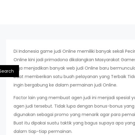
Di Indonesia game judi Online memiliki banyak sekali Pec
Online kini jadi primadona dikalangkan Masyarakat Game
juga menjadikan banyak web judi Online baru bermuncul
Search
buat memberikan satu buah pelayanan yang Terbaik Tidak 
ingin bergabung ke dalam permainan judi Online.
Factor lain yang membuat agen judi ini menjadi spesial
agen judi tersebut. Tidak lupa dengan bonus-bonus yan
digunakan sebagai promo yang menarik agar para pemai
Buat itu dipakai suatu taktik yang bagus supaya apa y
dalam tiap-tiap permainan.