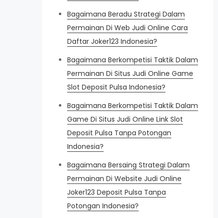
Bagaimana Beradu Strategi Dalam
Permainan Di Web Judi Online Cara
Daftar Joker123 Indonesia?
Bagaimana Berkompetisi Taktik Dalam
Permainan Di Situs Judi Online Game
Slot Deposit Pulsa Indonesia?
Bagaimana Berkompetisi Taktik Dalam
Game Di Situs Judi Online Link Slot
Deposit Pulsa Tanpa Potongan
Indonesia?
Bagaimana Bersaing Strategi Dalam
Permainan Di Website Judi Online
Joker123 Deposit Pulsa Tanpa
Potongan Indonesia?