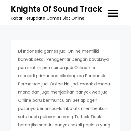
Skip
Knights Of Sound Track
to
Kabar Terupdate Games Slot Online
content
Di Indonesia games judi Online memiliki
banyak sekali Penggemar Dengan bayaknya
peminat ini permainan judi Online kini
menjadi primadona dikalangkan Penduduk
Permainan judi Online kini jadi marak dimana-
mana dan juga menjadikan banyak web judi
Online baru bermunculan. Setiap agen
pastinya berlomba-lomba utk memberikan
satu buah pelayanan yang Terbaik Tidak
heran jika saat ini banyak sekali pecinta yang