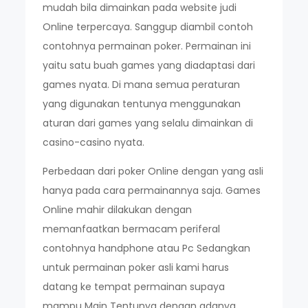
mudah bila dimainkan pada website judi
Online terpercaya. Sanggup diambil contoh
contohnya permainan poker. Permainan ini
yaitu satu buah games yang diadaptasi dari
games nyata. Di mana semua peraturan
yang digunakan tentunya menggunakan
aturan dari games yang selalu dimainkan di
casino-casino nyata.
Perbedaan dari poker Online dengan yang asli
hanya pada cara permainannya saja. Games
Online mahir dilakukan dengan
memanfaatkan bermacam periferal
contohnya handphone atau Pc Sedangkan
untuk permainan poker asli kami harus
datang ke tempat permainan supaya
mampu Main Tentunya dengan adanya