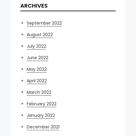
ARCHIVES
September 2022
August 2022
July 2022
June 2022
May 2022
April 2022
March 2022
February 2022
January 2022
December 2021