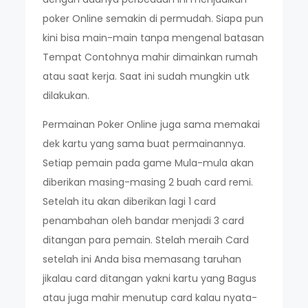
poker Online semakin di permudah. Siapa pun
kini bisa main-main tanpa mengenal batasan
Tempat Contohnya mahir dimainkan rumah
atau saat kerja. Saat ini sudah mungkin utk
dilakukan.
Permainan Poker Online juga sama memakai
dek kartu yang sama buat permainannya.
Setiap pemain pada game Mula-mula akan
diberikan masing-masing 2 buah card remi.
Setelah itu akan diberikan lagi 1 card
penambahan oleh bandar menjadi 3 card
ditangan para pemain. Stelah meraih Card
setelah ini Anda bisa memasang taruhan
jikalau card ditangan yakni kartu yang Bagus
atau juga mahir menutup card kalau nyata-