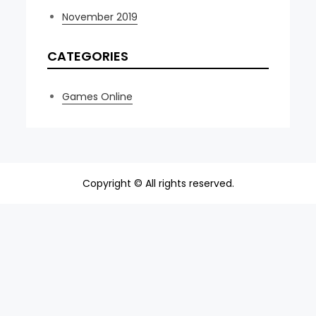
November 2019
CATEGORIES
Games Online
Copyright © All rights reserved.