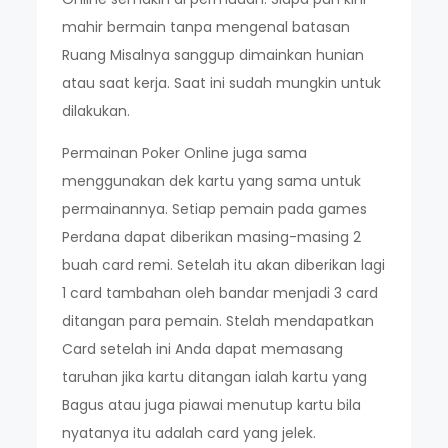
mahir bermain tanpa mengenal batasan
Ruang Misalnya sanggup dimainkan hunian
atau saat kerja. Saat ini sudah mungkin untuk
dilakukan.
Permainan Poker Online juga sama
menggunakan dek kartu yang sama untuk
permainannya. Setiap pemain pada games
Perdana dapat diberikan masing-masing 2
buah card remi. Setelah itu akan diberikan lagi
1 card tambahan oleh bandar menjadi 3 card
ditangan para pemain. Stelah mendapatkan
Card setelah ini Anda dapat memasang
taruhan jika kartu ditangan ialah kartu yang
Bagus atau juga piawai menutup kartu bila
nyatanya itu adalah card yang jelek.