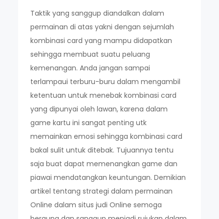
Taktik yang sanggup diandalkan dalam
permainan di atas yakni dengan sejumlah
kombinasi card yang mampu didapatkan
sehingga membuat suatu peluang
kemenangan. Anda jangan sampai
terlampaui terburu-buru dalam mengambil
ketentuan untuk menebak kombinasi card
yang dipunyai oleh lawan, karena dalam
game kartu ini sangat penting utk
memainkan emosi sehingga kombinasi card
bakal sulit untuk ditebak. Tujuannya tentu
saja buat dapat memenangkan game dan
piawai mendatangkan keuntungan. Demikian
artikel tentang strategi dalam permainan
Online dalam situs judi Online semoga
berguna dan sanggup menjadi rujukan dalam