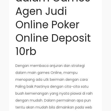
Agen Judi
Online Poker
Online Deposit
10rb
Dengan membaca anjuran dan strategi
dalam main games Online, mampu
menopang ada utk bermain dengan cara
Paling baik Pastinya dengan cita-cita satu
buah kemenangan yang nyata piawai di raih
dengan mudah. Dalam permainan apa pun
tentu akan mudah bila dimainkan pada web