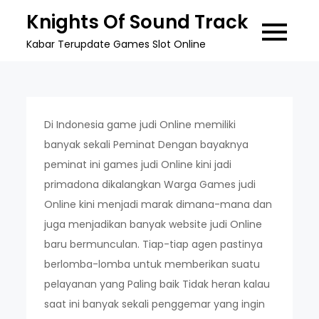
Skip
Knights Of Sound Track
to
Kabar Terupdate Games Slot Online
content
Di Indonesia game judi Online memiliki
banyak sekali Peminat Dengan bayaknya
peminat ini games judi Online kini jadi
primadona dikalangkan Warga Games judi
Online kini menjadi marak dimana-mana dan
juga menjadikan banyak website judi Online
baru bermunculan. Tiap-tiap agen pastinya
berlomba-lomba untuk memberikan suatu
pelayanan yang Paling baik Tidak heran kalau
saat ini banyak sekali penggemar yang ingin