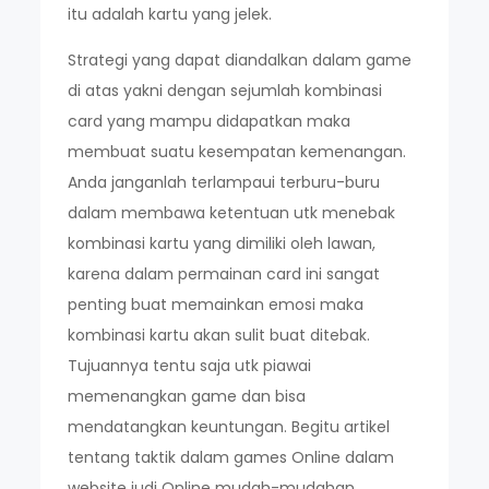
itu adalah kartu yang jelek.
Strategi yang dapat diandalkan dalam game
di atas yakni dengan sejumlah kombinasi
card yang mampu didapatkan maka
membuat suatu kesempatan kemenangan.
Anda janganlah terlampaui terburu-buru
dalam membawa ketentuan utk menebak
kombinasi kartu yang dimiliki oleh lawan,
karena dalam permainan card ini sangat
penting buat memainkan emosi maka
kombinasi kartu akan sulit buat ditebak.
Tujuannya tentu saja utk piawai
memenangkan game dan bisa
mendatangkan keuntungan. Begitu artikel
tentang taktik dalam games Online dalam
website judi Online mudah-mudahan