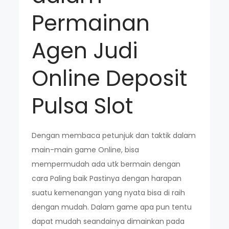
Permainan
Agen Judi
Online Deposit
Pulsa Slot
Dengan membaca petunjuk dan taktik dalam
main-main game Online, bisa
mempermudah ada utk bermain dengan
cara Paling baik Pastinya dengan harapan
suatu kemenangan yang nyata bisa di raih
dengan mudah. Dalam game apa pun tentu
dapat mudah seandainya dimainkan pada