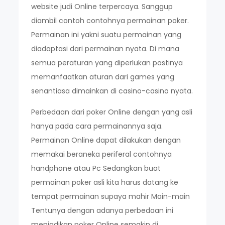
website judi Online terpercaya. Sanggup
diambil contoh contohnya permainan poker.
Permainan ini yakni suatu permainan yang
diadaptasi dari permainan nyata. Di mana
semua peraturan yang diperlukan pastinya
memanfaatkan aturan dari games yang
senantiasa dimainkan di casino-casino nyata.
Perbedaan dari poker Online dengan yang asli
hanya pada cara permainannya saja.
Permainan Online dapat dilakukan dengan
memakai beraneka periferal contohnya
handphone atau Pc Sedangkan buat
permainan poker asli kita harus datang ke
tempat permainan supaya mahir Main-main
Tentunya dengan adanya perbedaan ini
menjadikan poker Online semakin di