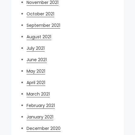
November 2021
October 2021
September 2021
August 2021
July 2021
June 2021
May 2021
April 2021
March 2021
February 2021
January 2021
December 2020