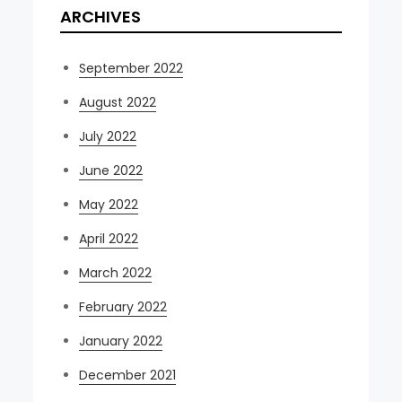
ARCHIVES
September 2022
August 2022
July 2022
June 2022
May 2022
April 2022
March 2022
February 2022
January 2022
December 2021