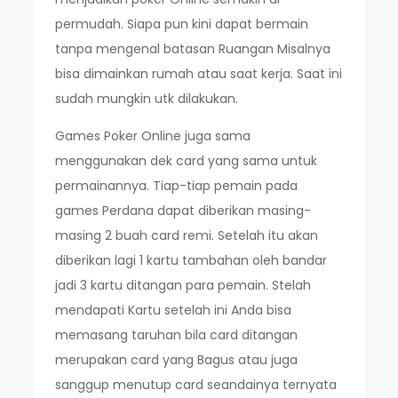
permudah. Siapa pun kini dapat bermain
tanpa mengenal batasan Ruangan Misalnya
bisa dimainkan rumah atau saat kerja. Saat ini
sudah mungkin utk dilakukan.
Games Poker Online juga sama
menggunakan dek card yang sama untuk
permainannya. Tiap-tiap pemain pada
games Perdana dapat diberikan masing-
masing 2 buah card remi. Setelah itu akan
diberikan lagi 1 kartu tambahan oleh bandar
jadi 3 kartu ditangan para pemain. Stelah
mendapati Kartu setelah ini Anda bisa
memasang taruhan bila card ditangan
merupakan card yang Bagus atau juga
sanggup menutup card seandainya ternyata