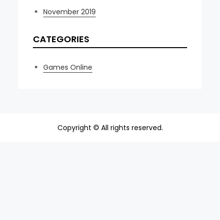
November 2019
CATEGORIES
Games Online
Copyright © All rights reserved.